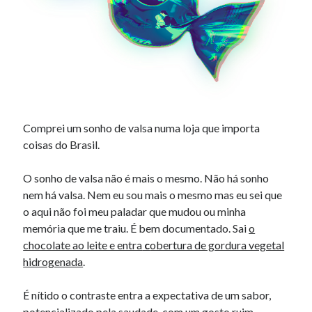
Douglas Adams on the English–American cultural divide over “heroes”
Drawing: chibi in 2 heads proportion
a page that downloads itself
misery loves company
3 keys and knob keyboard
Jacques Cousteau and his crew in a submersible during the Conshelf II
Expedition in the Red Sea, 1963
Comprei um sonho de valsa numa loja que importa
coisas do Brasil.
O sonho de valsa não é mais o mesmo. Não há sonho
nem há valsa. Nem eu sou mais o mesmo mas eu sei que
o aqui não foi meu paladar que mudou ou minha
memória que me traiu. É bem documentado. Sai
o
chocolate ao leite e entra
c
obertura de gordura vegetal
hidrogenada
.
É nítido o contraste entra a expectativa de um sabor,
potencializado pela saudade, com um gosto ruim