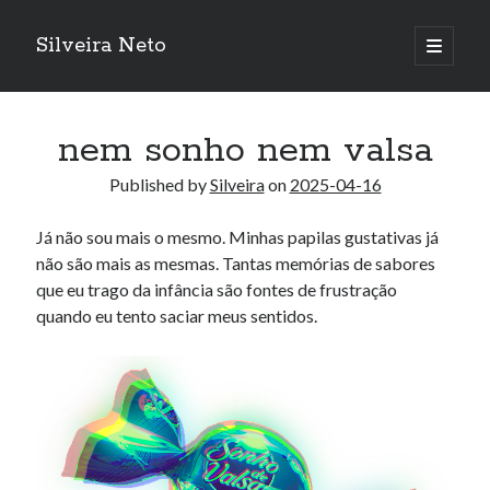
Silveira Neto
open
primary
Sidebar
menu
Search
Search
nem sonho nem valsa
Published by
Silveira
on
2025-04-16
Recent Posts
Já não sou mais o mesmo. Minhas papilas gustativas já
A Girl Reading, Johann Georg Meyer, oil on canvas, 1871
não são mais as mesmas. Tantas memórias de sabores
Do not go gentle into that good night – Dylan Thomas
que eu trago da infância são fontes de frustração
ELEGOO ESP32 kit notes
quando eu tento saciar meus sentidos.
vou aprender a ler pra ensinar meus camaradas
Flashforge AD5X
You know what would be really cool?
The asymmetry of the historical record
Coding font battle
Treat the elderly as you would your own elders, and the young as you
would your own children