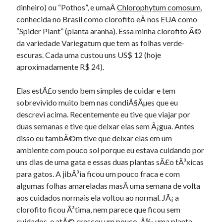
dinheiro) ou “Pothos”, e umaÂ
Chlorophytum comosum
,
conhecida no Brasil como clorofito eÂ nos EUA como
“Spider Plant” (planta aranha). Essa minha clorofito Ã©
da variedade Variegatum que tem as folhas verde-
escuras. Cada uma custou uns US$ 12 (hoje
aproximadamente R$ 24).
Elas estÃ£o sendo bem simples de cuidar e tem
sobrevivido muito bem nas condiÃ§Ãµes que eu
descrevi acima. Recentemente eu tive que viajar por
duas semanas e tive que deixar elas sem Ã¡gua. Antes
disso eu tambÃ©m tive que deixar elas em um
ambiente com pouco sol porque eu estava cuidando por
uns dias de uma gata e essas duas plantas sÃ£o tÃ³xicas
para gatos. A jibÃ³ia ficou um pouco fraca e com
algumas folhas amareladas masÂ uma semana de volta
aos cuidados normais ela voltou ao normal. JÃ¡ a
clorofito ficou Ã³tima, nem parece que ficou sem
cuidados, e atÃ© cresceu um pouco. Ã‰ uma planta