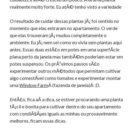
realmente muito forte. Eu atÃ© tenho visto a variedade
O resultado de cuidar dessas plantas jÃ¡ foi sentido no
momento que elas entraram no apartamento. O verde
que elas trouxeram jÃ¡ mudou completamente o
ambiente. Eu jÃ¡ nem sei como eu vivia sem plantas aqui
antes. Essas duas estÃ£o em potes em uma superfÃ­cie
plana perto da janela mas tambÃ©m poderiam estar em
potes suspensos. Os prÃ³ximos passos sÃ£o
experimentar outros mÃ©todos que permitam cultivar
algo comestÃ­vel como tomates e experimentar montar
uma
Window Farm
Â (fazenda de janela)Â :D.
EntÃ£o, fica aÃ­ a dica, se estiver procurando uma planta
fÃ¡cil e bonita para cultivar dentro do seu apartamento
com condiÃ§Ãµes iguais as minhas ou provavelmente
melhores, ficam essas dicas.