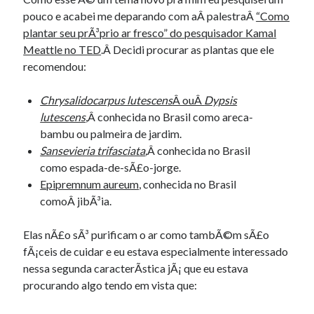
Douglas Adams on the English–American cultural divide over “heroes”
pouco e acabei me deparando com aÂ palestraÂ
“Como
Drawing: chibi in 2 heads proportion
plantar seu prÃ³prio ar fresco” do pesquisador Kamal
a page that downloads itself
Meattle no TED
.Â Decidi procurar as plantas que ele
misery loves company
recomendou:
3 keys and knob keyboard
Jacques Cousteau and his crew in a submersible during the Conshelf II
Chrysalidocarpus lutescens
Â ouÂ
Dypsis
Expedition in the Red Sea, 1963
lutescens
,Â conhecida no Brasil como areca-
bambu ou palmeira de jardim.
Sansevieria trifasciata
,
Â conhecida no Brasil
como espada-de-sÃ£o-jorge.
Epipremnum aureum
, conhecida no Brasil
comoÂ jibÃ³ia.
Elas nÃ£o sÃ³ purificam o ar como tambÃ©m sÃ£o
fÃ¡ceis de cuidar e eu estava especialmente interessado
nessa segunda caracterÃ­stica jÃ¡ que eu estava
procurando algo tendo em vista que: