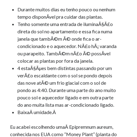
Durante muitos dias eu tenho pouco ou nenhum
tempo disponÃ­vel pra cuidar das plantas.
Tenho somente uma entrada de iluminaÃ§Ã£o
direta do sol no apartamento e essa fica numa
janela que tambÃ©m Ã© onde fica o ar-
condicionado e o aquecedor. NÃ£o hÃ¡ varanda
ou parapeito. TambÃ©m nÃ£o Ã© possÃ­vel
colocar as plantas por fora da janela.
4 estaÃ§Ãµes bem distintas passando por um
verÃ£o escaldante com o sol se pondo depois
das nove atÃ© um frio glacial com o sol de
pondo as 4:40. Durante uma parte do ano muito
pouco sol e aquecedor ligado e em outra parte
do ano muita lista mas ar-condicionado ligado.
BaixaÂ umidade.Â
Eu acabei escolhendo umaÂ Epipremnum aureum,
conhecida nos EUA como “Money Plant” (planta do