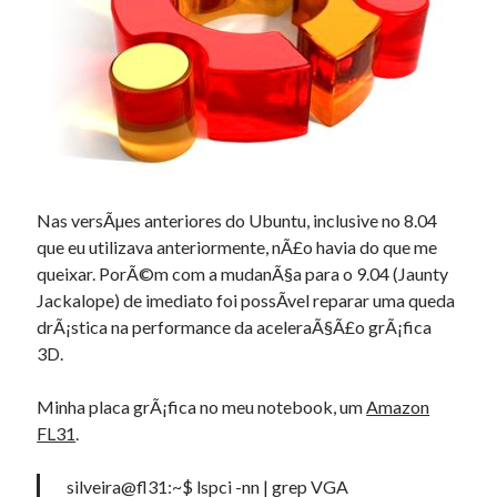
Douglas Adams on the English–American cultural divide over “heroes”
Drawing: chibi in 2 heads proportion
a page that downloads itself
misery loves company
3 keys and knob keyboard
Jacques Cousteau and his crew in a submersible during the Conshelf II
Expedition in the Red Sea, 1963
Nas versÃµes anteriores do Ubuntu, inclusive no 8.04
que eu utilizava anteriormente, nÃ£o havia do que me
queixar. PorÃ©m com a mudanÃ§a para o 9.04 (Jaunty
Jackalope) de imediato foi possÃ­vel reparar uma queda
drÃ¡stica na performance da aceleraÃ§Ã£o grÃ¡fica
3D.
Minha placa grÃ¡fica no meu notebook, um
Amazon
FL31
.
silveira@fl31:~$ lspci -nn | grep VGA