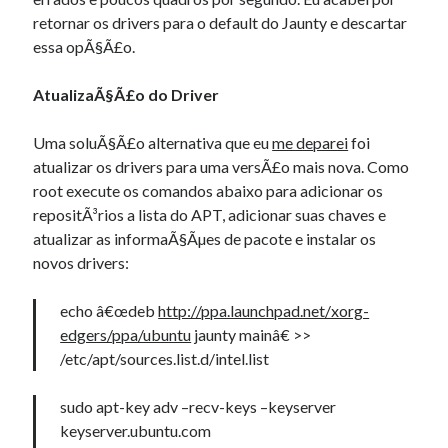
retornar os drivers para o default do Jaunty e descartar
essa opÃ§Ã£o.
AtualizaÃ§Ã£o do Driver
Uma soluÃ§Ã£o alternativa que eu
me deparei
foi
atualizar os drivers para uma versÃ£o mais nova. Como
root execute os comandos abaixo para adicionar os
repositÃ³rios a lista do APT, adicionar suas chaves e
atualizar as informaÃ§Ãµes de pacote e instalar os
novos drivers:
echo â€œdeb
http://ppa.launchpad.net/xorg-
edgers/ppa/ubuntu
jaunty
mainâ€ >>
/etc/apt/sources.list.d/intel.list
sudo apt-key adv –recv-keys –keyserver
keyserver.ubuntu.com