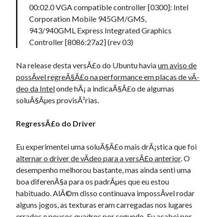
00:02.0 VGA compatible controller [0300]: Intel
Corporation Mobile 945GM/GMS,
943/940GML Express Integrated Graphics
Controller [8086:27a2] (rev 03)
Na release desta versÃ£o do Ubuntu havia
um aviso de
possÃ­vel regreÃ§Ã£o na performance em placas de vÃ­
deo da Intel
onde hÃ¡ a indicaÃ§Ã£o de algumas
soluÃ§Ãµes provisÃ³rias.
RegressÃ£o do Driver
Eu experimentei uma soluÃ§Ã£o mais drÃ¡stica que foi
alternar o driver de vÃ­deo para a versÃ£o anterior
. O
desempenho melhorou bastante, mas ainda senti uma
boa diferenÃ§a para os padrÃµes que eu estou
habituado. AlÃ©m disso continuava impossÃ­vel rodar
alguns jogos, as texturas eram carregadas nos lugares
errados e poucos quadros por segundo. Eu acabei por