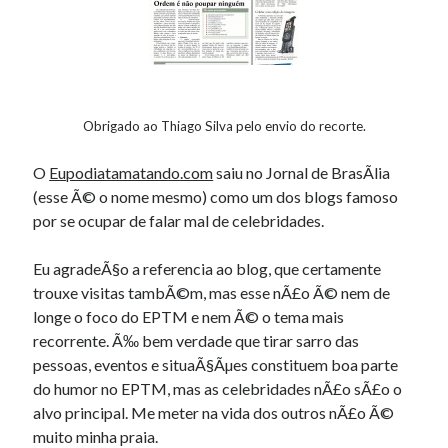
Douglas Adams on the English–American cultural divide over “heroes”
Drawing: chibi in 2 heads proportion
a page that downloads itself
misery loves company
3 keys and knob keyboard
Jacques Cousteau and his crew in a submersible during the Conshelf II
Obrigado ao Thiago Silva pelo envio do recorte.
Expedition in the Red Sea, 1963
O
Eupodiatamatando.com
saiu no Jornal de BrasÃ­lia
(esse Ã© o nome mesmo) como um dos blogs famoso
por se ocupar de falar mal de celebridades.
Eu agradeÃ§o a referencia ao blog, que certamente
trouxe visitas tambÃ©m, mas esse nÃ£o Ã© nem de
longe o foco do EPTM e nem Ã© o tema mais
recorrente. Ã‰ bem verdade que tirar sarro das
pessoas, eventos e situaÃ§Ãµes constituem boa parte
do humor no EPTM, mas as celebridades nÃ£o sÃ£o o
alvo principal. Me meter na vida dos outros nÃ£o Ã©
muito minha praia.