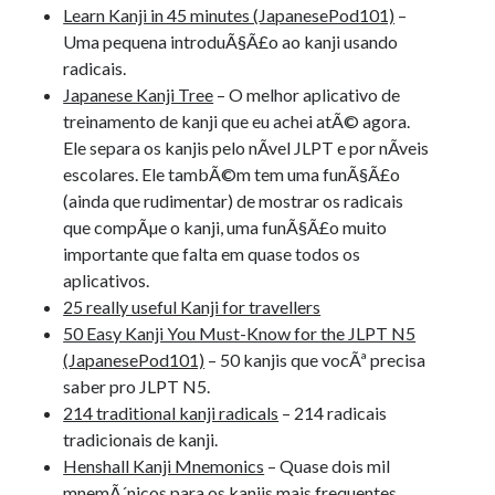
Learn Kanji in 45 minutes (JapanesePod101)
–
Uma pequena introduÃ§Ã£o ao kanji usando
radicais.
Japanese Kanji Tree
– O melhor aplicativo de
treinamento de kanji que eu achei atÃ© agora.
Ele separa os kanjis pelo nÃ­vel JLPT e por nÃ­veis
escolares. Ele tambÃ©m tem uma funÃ§Ã£o
(ainda que rudimentar) de mostrar os radicais
que compÃµe o kanji, uma funÃ§Ã£o muito
importante que falta em quase todos os
aplicativos.
25 really useful Kanji for travellers
50 Easy Kanji You Must-Know for the JLPT N5
(JapanesePod101)
– 50 kanjis que vocÃª precisa
saber pro JLPT N5.
214 traditional kanji radicals
– 214 radicais
tradicionais de kanji.
Henshall Kanji Mnemonics
– Quase dois mil
mnemÃ´nicos para os kanjis mais frequentes.