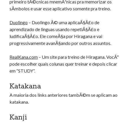
primeiro tÃ©cnicas mnemÃ³nicas pra memorizar os
sÃ­mbolos e usar esse aplicativo somente pra treino.
Duolingo
– Duolingo Ã© uma aplicaÃ§Ã£o de
aprendizado de linguas usando repetiÃ§Ã£o e
ludificaÃ§Ã£o. Ele comeÃ§a por Hiragana e vai
progressivamente avanÃ§ando por outros assuntos.
RealKana.com
– Um site para treino de Hiragana. VocÃª
pode escolher quais colunas quer treinar e depois clicar
em “STUDY”.
Katakana
A maioria dos links anteriores tambÃ©m se aplicam ao
katakana.
Kanji