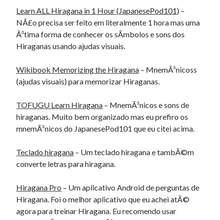
Douglas Adams on the English–American cultural divide over “heroes”
Learn ALL Hiragana in 1 Hour
(
JapanesePod101
) –
Drawing: chibi in 2 heads proportion
NÃ£o precisa ser feito em literalmente 1 hora mas uma
a page that downloads itself
Ã³tima forma de conhecer os sÃ­mbolos e sons dos
misery loves company
Hiraganas usando ajudas visuais.
3 keys and knob keyboard
Jacques Cousteau and his crew in a submersible during the Conshelf II
Wikibook Memorizing the Hiragana
–
MnemÃ³nicoss
Expedition in the Red Sea, 1963
(a
judas visuais) para memorizar Hiraganas.
TOFUGU Learn Hiragana
– MnemÃ³nicos e sons de
hiraganas. Muito bem organizado mas eu prefiro os
mnemÃ³nicos do JapanesePod101 que eu citei acima.
Teclado hiragana
– Um teclado hiragana e tambÃ©m
converte letras para hiragana.
Hiragana Pro
– Um aplicativo Android de perguntas de
Hiragana. Foi o melhor aplicativo que eu achei atÃ©
agora para treinar Hiragana. Eu recomendo usar