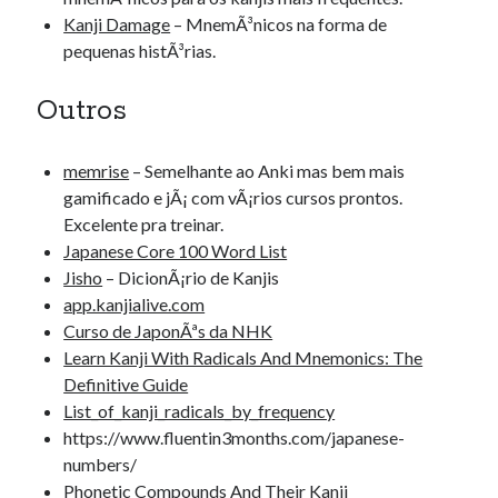
Kanji Damage
– MnemÃ³nicos na forma de
pequenas histÃ³rias.
Outros
memrise
– Semelhante ao Anki mas bem mais
gamificado e jÃ¡ com vÃ¡rios cursos prontos.
Excelente pra treinar.
Japanese Core 100 Word List
Jisho
– DicionÃ¡rio de Kanjis
app.kanjialive.com
Curso de JaponÃªs da NHK
Learn Kanji With Radicals And Mnemonics: The
Definitive Guide
List_of_kanji_radicals_by_frequency
https://www.fluentin3months.com/japanese-
numbers/
Phonetic Compounds And Their Kanji