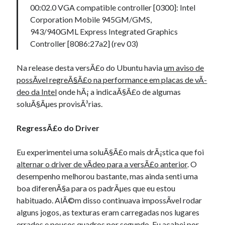
00:02.0 VGA compatible controller [0300]: Intel
Corporation Mobile 945GM/GMS,
943/940GML Express Integrated Graphics
Controller [8086:27a2] (rev 03)
Na release desta versÃ£o do Ubuntu havia
um aviso de
possÃ­vel regreÃ§Ã£o na performance em placas de vÃ­
deo da Intel
onde hÃ¡ a indicaÃ§Ã£o de algumas
soluÃ§Ãµes provisÃ³rias.
RegressÃ£o do Driver
Eu experimentei uma soluÃ§Ã£o mais drÃ¡stica que foi
alternar o driver de vÃ­deo para a versÃ£o anterior
. O
desempenho melhorou bastante, mas ainda senti uma
boa diferenÃ§a para os padrÃµes que eu estou
habituado. AlÃ©m disso continuava impossÃ­vel rodar
alguns jogos, as texturas eram carregadas nos lugares
errados e poucos quadros por segundo. Eu acabei por