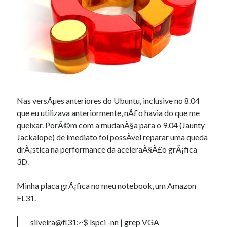
Douglas Adams on the English–American cultural divide over “heroes”
Drawing: chibi in 2 heads proportion
a page that downloads itself
misery loves company
3 keys and knob keyboard
Jacques Cousteau and his crew in a submersible during the Conshelf II
Expedition in the Red Sea, 1963
Nas versÃµes anteriores do Ubuntu, inclusive no 8.04
que eu utilizava anteriormente, nÃ£o havia do que me
queixar. PorÃ©m com a mudanÃ§a para o 9.04 (Jaunty
Jackalope) de imediato foi possÃ­vel reparar uma queda
drÃ¡stica na performance da aceleraÃ§Ã£o grÃ¡fica
3D.
Minha placa grÃ¡fica no meu notebook, um
Amazon
FL31
.
silveira@fl31:~$ lspci -nn | grep VGA