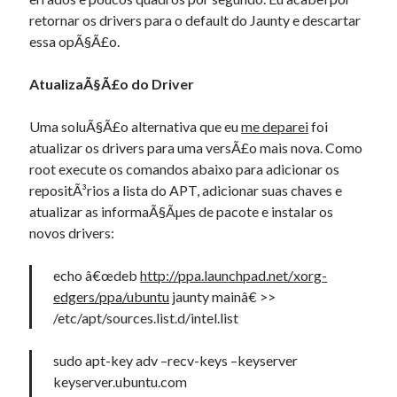
retornar os drivers para o default do Jaunty e descartar
essa opÃ§Ã£o.
AtualizaÃ§Ã£o do Driver
Uma soluÃ§Ã£o alternativa que eu
me deparei
foi
atualizar os drivers para uma versÃ£o mais nova. Como
root execute os comandos abaixo para adicionar os
repositÃ³rios a lista do APT, adicionar suas chaves e
atualizar as informaÃ§Ãµes de pacote e instalar os
novos drivers:
echo â€œdeb
http://ppa.launchpad.net/xorg-
edgers/ppa/ubuntu
jaunty
mainâ€ >>
/etc/apt/sources.list.d/intel.list
sudo apt-key adv –recv-keys –keyserver
keyserver.ubuntu.com