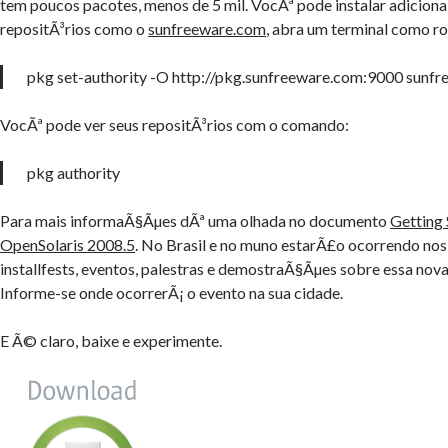
tem poucos pacotes, menos de 5 mil. VocÃª pode instalar adicion
repositÃ³rios como o
sunfreeware.com
, abra um terminal como ro
pkg set-authority -O http://pkg.sunfreeware.com:9000 sunf
VocÃª pode ver seus repositÃ³rios com o comando:
pkg authority
Para mais informaÃ§Ãµes dÃª uma olhada no documento
Getting 
OpenSolaris 2008.5
. No Brasil e no muno estarÃ£o ocorrendo nos
installfests, eventos, palestras e demostraÃ§Ãµes sobre essa nov
Informe-se onde ocorrerÃ¡ o evento na sua cidade.
E Ã© claro, baixe e experimente.