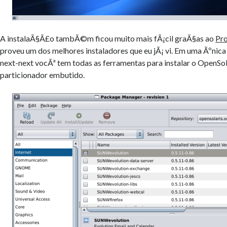
A instalaÃ§Ã£o tambÃ©m ficou muito mais fÃ¡cil graÃ§as ao
Pr
proveu um dos melhores instaladores que eu jÃ¡ vi. Em uma Ãºnica
next-next vocÃª tem todas as ferramentas para instalar o OpenSola
particionador embutido.