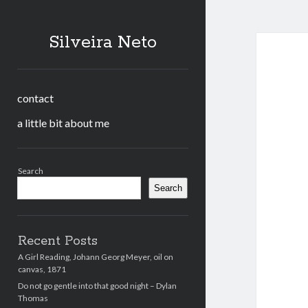
Silveira Neto
contact
a little bit about me
Sidebar
Search
Search
Recent Posts
A Girl Reading, Johann Georg Meyer, oil on
canvas, 1871
Do not go gentle into that good night – Dylan
Thomas