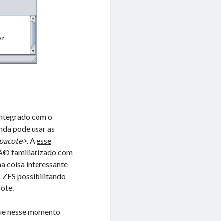
integrado com o
nda pode usar as
<pacote>
. A
esse
Ã© familiarizado com
a coisa interessante
 ZFS possibilitando
cote.
ue nesse momento