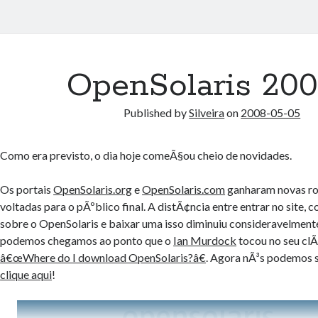
OpenSolaris 200
Published by
Silveira
on
2008-05-05
Como era previsto, o dia hoje comeÃ§ou cheio de novidades.
Os portais
OpenSolaris.org
e
OpenSolaris.com
ganharam novas r
voltadas para o pÃºblico final. A distÃ¢ncia entre entrar no site,
sobre o OpenSolaris e baixar uma isso diminuiu consideravelment
podemos chegamos ao ponto que o
Ian Murdock
tocou no seu clÃ
â€œWhere do I download OpenSolaris?â€
. Agora nÃ³s podemos 
clique aqui
!