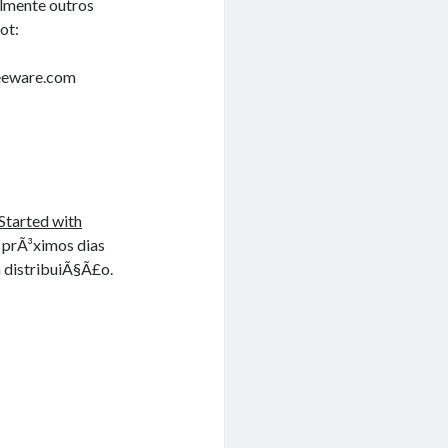
almente outros
ot:
reeware.com
Started with
 prÃ³ximos dias
a distribuiÃ§Ã£o.