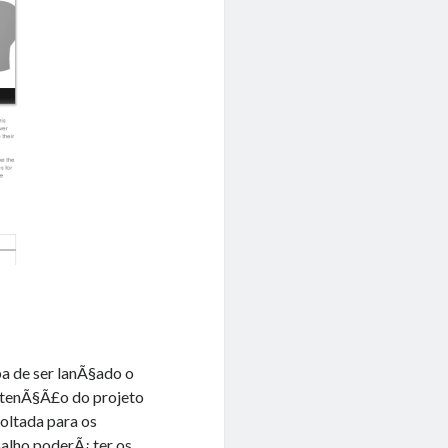
 de ser lanÃ§ado o
intenÃ§Ã£o do projeto
oltada para os
alho poderÃ¡ ter os