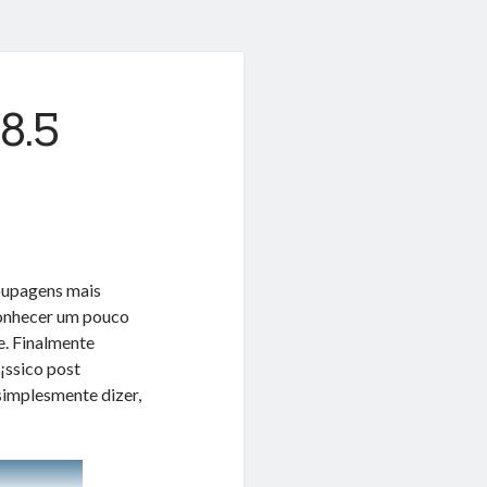
8.5
oupagens mais
 conhecer um pouco
e. Finalmente
¡ssico post
simplesmente dizer,