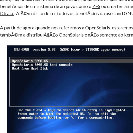
benefÃ­cios de um sistema de arquivo como o
ZFS
ou uma ferrame
Dtrace
. AlÃ©m disso de ter todos os benefÃ­cios da userland GN
A partir de agora quando nos referirmos a OpenSolaris, estaremos
tambÃ©m a distribuiÃ§Ã£o OpenSolaris e nÃ£o somente ao kerne