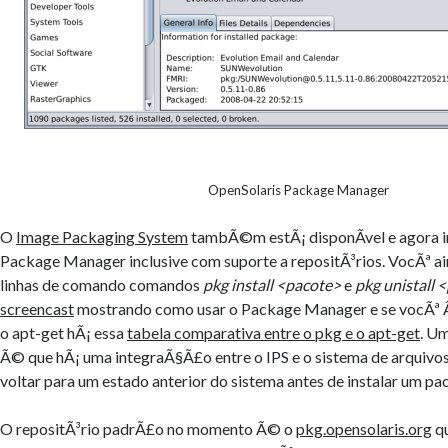
OpenSolaris Package Manager
O
Image Packaging System
tambÃ©m estÃ¡ disponÃ­vel e agora 
Package Manager inclusive com suporte a repositÃ³rios. VocÃª ai
linhas de comando comandos
pkg install <pacote>
e
pkg unistall 
screencast
mostrando como usar o Package Manager e se vocÃª 
o apt-get hÃ¡ essa
tabela comparativa entre o pkg e o apt-get
. Um
Ã© que hÃ¡ uma integraÃ§Ã£o entre o IPS e o sistema de arquivos
voltar para um estado anterior do sistema antes de instalar um pa
O repositÃ³rio padrÃ£o no momento Ã© o
pkg.opensolaris.org
q