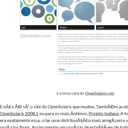
e a nova cara do
OpenSolaris.com
E nÃ£o Ã© sÃ³ o site do OpenSolaris que mudou. TambÃ©m acaba
OpenSolaris 2008.5
ou para os mais Ã­ntimos,
Projeto Indiana
. A 
era exatamente essa, criar uma distribuiÃ§Ã£o mais amigÃ¡vel e v
usuÃ¡rios finais. Assim mesmo um usuÃ¡rio de estaÃ§Ãµes de trab