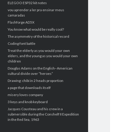
ELEGOO ESP32 kit notes
vou aprender a ler pra ensinar meus
camaradas
Flashforge AD5X
You know what would be really cool?
The asymmetry of the historical record
Coding font battle
Treat the elderly as you would your own
elders, and the young as you would your own
children
Douglas Adams on the English–American
cultural divide over “heroes”
Drawing: chibi in 2 heads proportion
a page that downloads itself
misery loves company
3 keys and knob keyboard
Jacques Cousteau and his crew in a
submersible during the Conshelf II Expedition
in the Red Sea, 1963