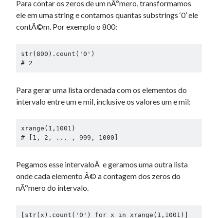
Para contar os zeros de um nÃºmero, transformamos
ele em uma string e contamos quantas substrings ‘0’ ele
contÃ©m. Por exemplo o 800:
str(800).count('0')

# 2
Para gerar uma lista ordenada com os elementos do
intervalo entre um e mil, inclusive os valores um e mil:
xrange(1,1001)

# [1, 2, ... , 999, 1000]
Pegamos esse intervaloÂ e geramos uma outra lista
onde cada elemento Ã© a contagem dos zeros do
nÃºmero do intervalo.
[str(x).count('0') for x in xrange(1,1001)]
