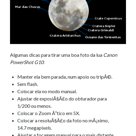
Algumas dicas para tirar uma boa foto da lua
Canon
PowerShot G10
:
Manter ela bem parada, num apoio ou tripÃ©.
Sem flash.
Colocar ela no modo manual.
Ajustar de exposiÃ§Ã£o do obturador para
1/200 ou menos.
Colocar o Zoom Ã³tico em 5X.
Colocar a resoluÃ§Ã£o da foto no mÃ¡ximo,
14.7 megapixels.
Ajustar a focagem manual para o mais distante