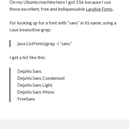
On my Ubuntu machine here I got 556 because I use
those excellent, free and indispensable
Larabie Fonts
.
For looking up for a font with “sans” in its name, using a
case insensitive grep:
java ListFonts|grep -i “sans”
I get a list like this:
DejaVu Sans
DejaVu Sans Condensed
DejaVu Sans Light
DejaVu Sans Mono
FreeSans