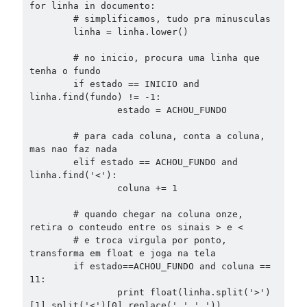
for linha in documento:

	# simplificamos, tudo pra minusculas

	linha = linha.lower()

	# no inicio, procura uma linha que 
tenha o fundo

	if estado == INICIO and 
linha.find(fundo) != -1:

		estado = ACHOU_FUNDO

	# para cada coluna, conta a coluna, 
mas nao faz nada

	elif estado == ACHOU_FUNDO and 
linha.find('<'):

		coluna += 1

	# quando chegar na coluna onze, 
retira o conteudo entre os sinais > e <

	# e troca virgula por ponto, 
transforma em float e joga na tela

	if estado==ACHOU_FUNDO and coluna == 
11:

		print float(linha.split('>')
[1].split('<')[0].replace(',','.'))
