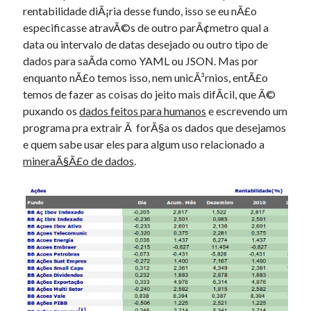
rentabilidade diÃ¡ria desse fundo, isso se eu nÃ£o
especificasse atravÃ©s de outro parÃ¢metro qual a
data ou intervalo de datas desejado ou outro tipo de
dados para saÃ­da como YAML ou JSON. Mas por
enquanto nÃ£o temos isso, nem unicÃ³rnios, entÃ£o
temos de fazer as coisas do jeito mais difÃ­cil, que Ã©
puxando os
dados feitos para humanos
e escrevendo um
programa pra extrair Ã forÃ§a os dados que desejamos
e quem sabe usar eles para algum uso relacionado a
mineraÃ§Ã£o de dados
.