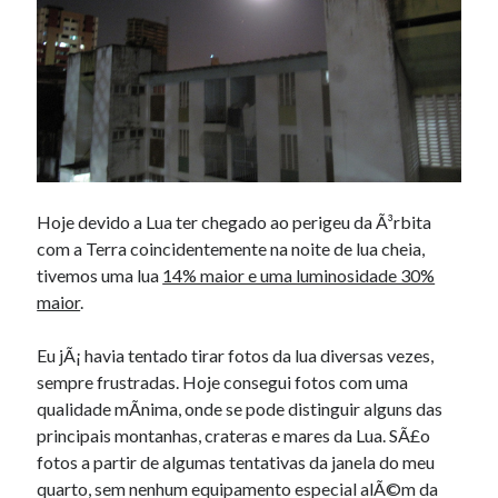
Douglas Adams on the English–American cultural divide over “heroes”
Drawing: chibi in 2 heads proportion
a page that downloads itself
misery loves company
3 keys and knob keyboard
Jacques Cousteau and his crew in a submersible during the Conshelf II
Expedition in the Red Sea, 1963
Hoje devido a Lua ter chegado ao perigeu da Ã³rbita
com a Terra coincidentemente na noite de lua cheia,
tivemos uma lua
14% maior e uma luminosidade 30%
maior
.
Eu jÃ¡ havia tentado tirar fotos da lua diversas vezes,
sempre frustradas. Hoje consegui fotos com uma
qualidade mÃ­nima, onde se pode distinguir alguns das
principais montanhas, crateras e mares da Lua. SÃ£o
fotos a partir de algumas tentativas da janela do meu
quarto, sem nenhum equipamento especial alÃ©m da