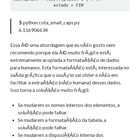
$ python cota_small_caps.py
6.156906634
Essa Ã© uma abordagem que eu nÃ£o gosto nem
recomendo porque ela Ã© muito frÃ¡gil e estÃ¡
extremamente acoplada a formataÃ§Ã£o de dados
para humanos. Esta formataÃ§Ã£o estÃ¡ interessada no
saÃ­da grÃ¡fica que o usuÃ¡rio vai obter e nÃ£o em
facilitar a extraÃ§Ã£o (nÃ£o humana) desses dados.
Isso torna a soluÃ§Ã£o muito frÃ¡gil:
Se mudarem os nomes internos dos elementos, a
soluÃ§Ã£o pode falhar.
Se mudarem a formataÃ§Ã£o da tabela, a
soluÃ§Ã£o pode falhar.
Se mudarem a disposiÃ§Ã£o interna dos