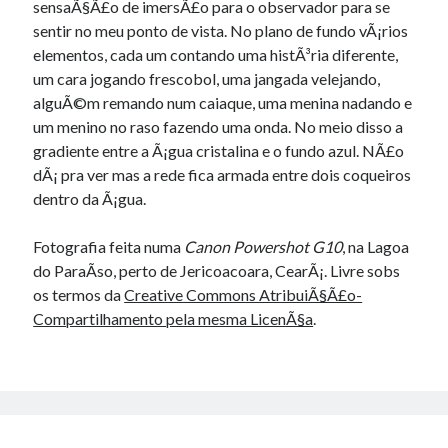
sensaÃ§Ã£o de imersÃ£o para o observador para se
sentir no meu ponto de vista. No plano de fundo vÃ¡rios
elementos, cada um contando uma histÃ³ria diferente,
um cara jogando frescobol, uma jangada velejando,
alguÃ©m remando num caiaque, uma menina nadando e
um menino no raso fazendo uma onda. No meio disso a
gradiente entre a Ã¡gua cristalina e o fundo azul. NÃ£o
dÃ¡ pra ver mas a rede fica armada entre dois coqueiros
dentro da Ã¡gua.
Fotografia feita numa
Canon Powershot G10
, na Lagoa
do ParaÃ­so, perto de Jericoacoara, CearÃ¡. Livre sobs
os termos da
Creative Commons AtribuiÃ§Ã£o-
Compartilhamento pela mesma LicenÃ§a
.