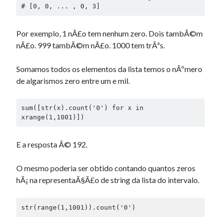
# [0, 0, ... , 0, 3]
Por exemplo, 1 nÃ£o tem nenhum zero. Dois tambÃ©m
nÃ£o. 999 tambÃ©m nÃ£o. 1000 tem trÃªs.
Somamos todos os elementos da lista temos o nÃºmero
de algarismos zero entre um e mil.
sum([str(x).count('0') for x in 
xrange(1,1001)])
E a resposta Ã© 192.
O mesmo poderia ser obtido contando quantos zeros
hÃ¡ na representaÃ§Ã£o de string da lista do intervalo.
str(range(1,1001)).count('0')