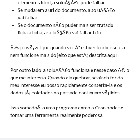
elementos html, a soluÃ§Ã£o pode falhar.
Se mudarem a url do documento, a soluÃ§Ã£o
vai falhar.
Se o documento nÃ£o puder mais ser tratado
linha a linha, a soluÃ§Ã£o vai falhar feio.
Ã‰ provÃ¡vel que quando vocÃª estiver lendo isso ela
nem funcione mais do jeito que estÃ¡ descrita aqui.
Por outro lado, a soluÃ§Ã£o funciona e nesse caso Ã© o
que me interessa. Quando ela quebrar, se ainda for do
meu interesse eu posso rapidamente conserta-la e os
dados jÃ¡ coletados no passado continuam vÃ¡lidos.
Isso somadoÂ a uma programa como o Cron pode se
tornar uma ferramenta realmente poderosa.