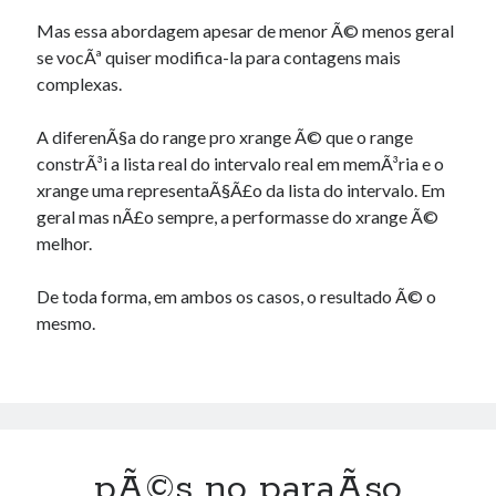
Mas essa abordagem apesar de menor Ã© menos geral
se vocÃª quiser modifica-la para contagens mais
complexas.
A diferenÃ§a do range pro xrange Ã© que o range
constrÃ³i a lista real do intervalo real em memÃ³ria e o
xrange uma representaÃ§Ã£o da lista do intervalo. Em
geral mas nÃ£o sempre, a performasse do xrange Ã©
melhor.
De toda forma, em ambos os casos, o resultado Ã© o
mesmo.
pÃ©s no paraÃ­so