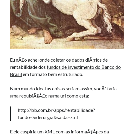
Eu nÃ£o achei onde coletar os dados diÃ¡rios de
rentabilidade dos
fundos de investimento do Banco do
Brasil
em formato bem estruturado.
Num mundo ideal as coisas seriam assim, vocÃª faria
uma requisiÃ§Ã£o numa url como esta:
http://bb.com.br/apps/rentabilidade?
fundo=Siderurgia&saida=xml
E ele cuspiria um XML com as informaÃ§Ãµes da