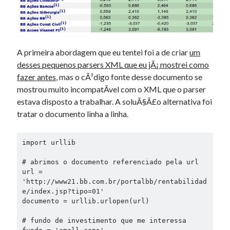
A primeira abordagem que eu tentei foi a de criar
um
desses pequenos parsers XML que eu jÃ¡ mostrei como
fazer antes
, mas o cÃ³digo fonte desse documento se
mostrou muito incompatÃ­vel com o XML que o parser
estava disposto a trabalhar. A soluÃ§Ã£o alternativa foi
tratar o documento linha a linha.
import urllib

# abrimos o documento referenciado pela url

url = 
'http://www21.bb.com.br/portalbb/rentabilidad
e/index.jsp?tipo=01'

documento = urllib.urlopen(url)

# fundo de investimento que me interessa
