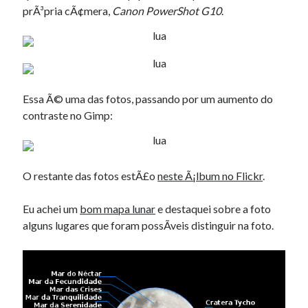
prÃ³pria cÃ¢mera,
Canon PowerShot G10
.
Essa Ã© uma das fotos, passando por um aumento do
contraste no Gimp:
O restante das fotos estÃ£o
neste Ã¡lbum no Flickr
.
Eu achei um
bom mapa lunar
e destaquei sobre a foto
alguns lugares que foram possÃ­veis distinguir na foto.