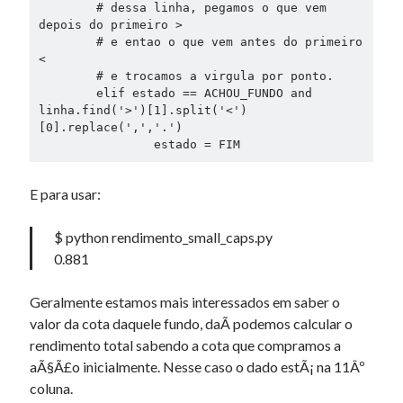
	# dessa linha, pegamos o que vem 
depois do primeiro >

	# e entao o que vem antes do primeiro 
<

	# e trocamos a virgula por ponto.

	elif estado == ACHOU_FUNDO and 
linha.find('>')[1].split('<')
[0].replace(',','.')

		estado = FIM
E para usar:
$ python rendimento_small_caps.py
0.881
Geralmente estamos mais interessados em saber o
valor da cota daquele fundo, daÃ­ podemos calcular o
rendimento total sabendo a cota que compramos a
aÃ§Ã£o inicialmente. Nesse caso o dado estÃ¡ na 11Âº
coluna.