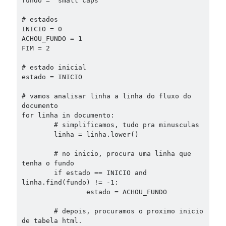
fundo = 'small caps'

# estados

INICIO = 0

ACHOU_FUNDO = 1

FIM = 2

# estado inicial

estado = INICIO

# vamos analisar linha a linha do fluxo do 
documento

for linha in documento:

	# simplificamos, tudo pra minusculas

	linha = linha.lower()

	# no inicio, procura uma linha que 
tenha o fundo

	if estado == INICIO and 
linha.find(fundo) != -1:

		estado = ACHOU_FUNDO

	# depois, procuramos o proximo inicio 
de tabela html.
