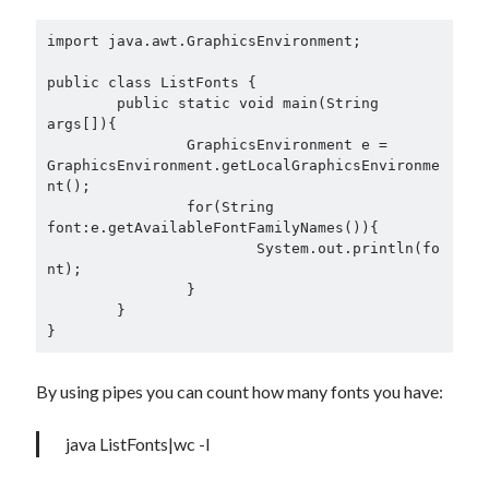
import java.awt.GraphicsEnvironment;

public class ListFonts {

	public static void main(String 
args[]){

		GraphicsEnvironment e = 
GraphicsEnvironment.getLocalGraphicsEnvironme
nt();

		for(String 
font:e.getAvailableFontFamilyNames()){

			System.out.println(fo
nt);

		}

	}

By using pipes you can count how many fonts you have:
java ListFonts|wc -l