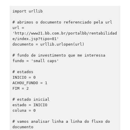
import urllib

# abrimos o documento referenciado pela url

url = 
'http://www21.bb.com.br/portalbb/rentabilidad
e/index.jsp?tipo=01'

documento = urllib.urlopen(url)

# fundo de investimento que me interessa

fundo = 'small caps'

# estados

INICIO = 0

ACHOU_FUNDO = 1

FIM = 2

# estado inicial

estado = INICIO

coluna = 0

# vamos analisar linha a linha do fluxo do 
documento
