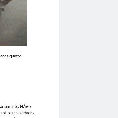
lenca quatro
diariamente. NÃ£o
 sobre trivialidades,