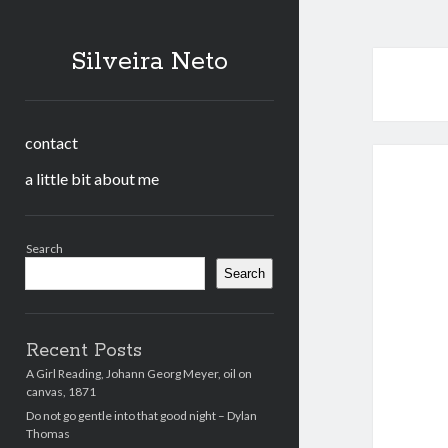
Silveira Neto
contact
a little bit about me
Sidebar
Search
Search
Recent Posts
A Girl Reading, Johann Georg Meyer, oil on
canvas, 1871
Do not go gentle into that good night – Dylan
Thomas