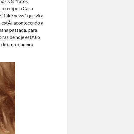
hos. Os “fatos
co tempo a Casa
 “fake news”, que vira
e estÃ¡ acontecendo a
mana passada, para
iras de hoje estÃ£o
 de uma maneira