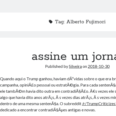
Tag:
Alberto Fujimori
assine um jorn
Published by
Silveira
on
2018-10-30
Quando aqui o Trump ganhou, haviam dÃºvidas sobre o que era bra
campanha, opiniÃ£o pessoal ou estratÃ©gia. Para cada sentenÃ§a 
ele tambÃ©m havia dito outra em contradiÃ§Ã£o. Ã€s vezes ele 
algo que havia dito anos atrÃ¡s, Ã s vezes dias atrÃ¡s, Ã s vezes mi
dentro de uma mesma sentenÃ§a. O subreddit
/r/TrumpCriticize
dedicado a encontrar contradiÃ§Ãµes antigas e novas.