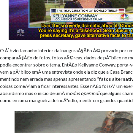
O Ã³bvio tamanho inferior da inauguraÃ§Ã£o Ã© provado por um c
comparaÃ§Ã£o de fotos, fotos aÃ©reas, dados de pÃºblico no met
podia encontrar sobre o tema. EntÃ£o Kellyanne Conway, porta-v
vem a pÃºblico emÂ uma
entrevista
onde ela diz que a Casa Bran
mentindo nem errada mas apenas apresentando
“fatos alternati
coisas comeÃ§am a ficar interessantes. Esse nÃ£o foi sÃ³ um exer
absurdismo mas o inicio de umÂ m
odus operandi
que alguns cham
como em uma mangueira de incÃªndio, mentir em grandes quantid