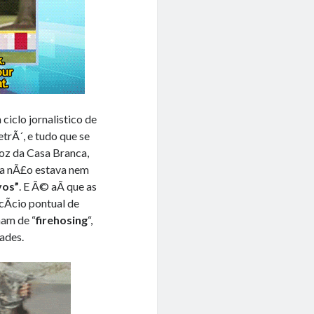
iclo jornalistico de
rÃ´, e tudo que se
oz da Casa Branca,
ca nÃ£o estava nem
vos”
. E Ã© aÃ­ que as
cÃ­cio pontual de
am de “
firehosing
“,
ades.