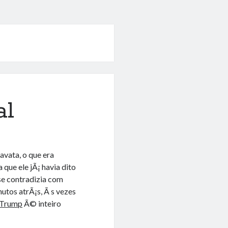
al
vata, o que era
que ele jÃ¡ havia dito
se contradizia com
nutos atrÃ¡s, Ã s vezes
sTrump
Ã© inteiro