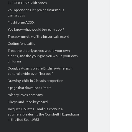
ELEGOO ESP32 kit notes
vou aprender a ler pra ensinar meus
camaradas
Flashforge AD5X
You know what would be really cool?
The asymmetry of the historical record
Coding font battle
Treat the elderly as you would your own
elders, and the young as you would your own
children
Douglas Adams on the English–American
cultural divide over “heroes”
Drawing: chibi in 2 heads proportion
a page that downloads itself
misery loves company
3 keys and knob keyboard
Jacques Cousteau and his crew in a
submersible during the Conshelf II Expedition
in the Red Sea, 1963