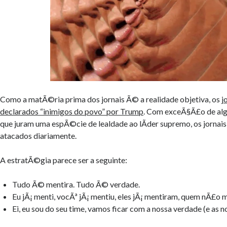
Como a matÃ©ria prima dos jornais Ã© a realidade objetiva, os
j
declarados “inimigos do povo” por Trump
. Com exceÃ§Ã£o de alg
que juram uma espÃ©cie de lealdade ao lÃ­der supremo, os jornais 
atacados diariamente.
A estratÃ©gia parece ser a seguinte:
Tudo Ã© mentira. Tudo Ã© verdade.
Eu jÃ¡ menti, vocÃª jÃ¡ mentiu, eles jÃ¡ mentiram, quem nÃ£o 
Ei, eu sou do seu time, vamos ficar com a nossa verdade (e as n