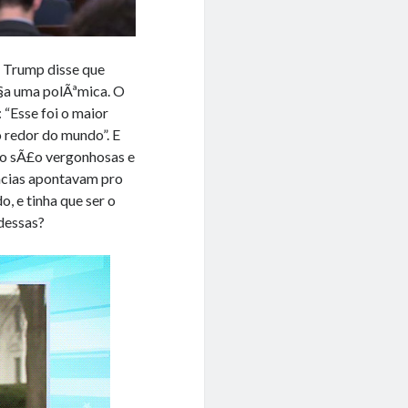
 Trump disse que
Ã§a uma polÃªmica. O
 “Esse foi o maior
 redor do mundo”. E
£o sÃ£o vergonhosas e
encias apontavam pro
, e tinha que ser o
dessas?