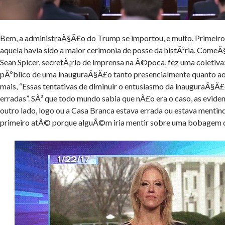
Bem, a administraÃ§Ã£o do Trump se importou, e muito. Primeiro
aquela havia sido a maior cerimonia de posse da histÃ³ria. Come
Sean Spicer, secretÃ¡rio de imprensa na Ã©poca, fez uma coletiva:
pÃºblico de uma inauguraÃ§Ã£o tanto presencialmente quanto ao
mais, “Essas tentativas de diminuir o entusiasmo da inauguraÃ§Ã
erradas”. SÃ³ que todo mundo sabia que nÃ£o era o caso, as evid
outro lado, logo ou a Casa Branca estava errada ou estava mentindo
primeiro atÃ© porque alguÃ©m iria mentir sobre uma bobagem 