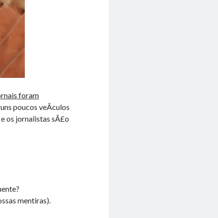
ornais foram
uns poucos veÃ­culos
e os jornalistas sÃ£o
mente?
ossas mentiras).