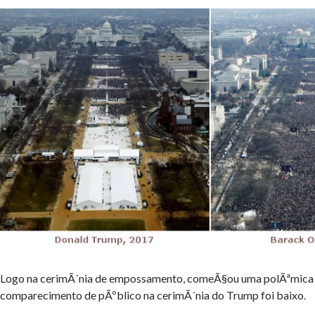
Logo na cerimÃ´nia de empossamento, comeÃ§ou uma polÃªmica t
comparecimento de pÃºblico na cerimÃ´nia do Trump foi baixo.