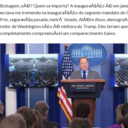
Bobagem, nÃ©? Quem se importa? A inauguraÃ§Ã£o Ã© em janeir
eu tava me tremendo na inauguraÃ§Ã£o do segundo mandato do
Frio, seguranÃ§a pesada, metrÃ´ lotado. AlÃ©m disso, demograf
redor de Washington nÃ£o Ã© eleitora do Trump. Eles teriam que 
completamente compreensÃ­vel um comparecimento baixo.