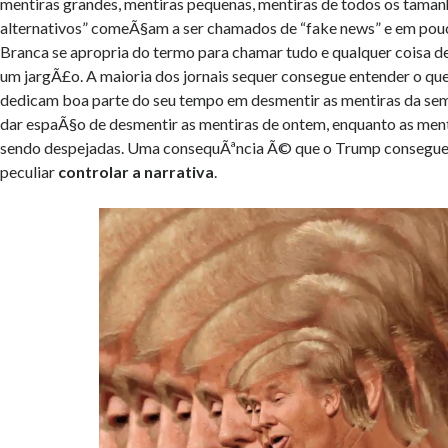
mentiras grandes, mentiras pequenas, mentiras de todos os taman
alternativos” comeÃ§am a ser chamados de “fake news” e em pou
Branca se apropria do termo para chamar tudo e qualquer coisa de
um jargÃ£o. A maioria dos jornais sequer consegue entender o qu
dedicam boa parte do seu tempo em desmentir as mentiras da se
dar espaÃ§o de desmentir as mentiras de ontem, enquanto as ment
sendo despejadas. Uma consequÃªncia Ã© que o Trump consegue
peculiar
controlar a narrativa
.