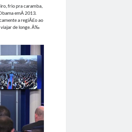
o, frio pra caramba,
 Obama emÂ 2013.
icamente a regiÃ£o ao
viajar de longe. Ã‰