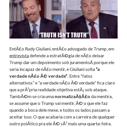
EntÃ£o Rudy Giuliani, entÃ£o advogado de Trump, em
entrevista
defende a estratÃ©gia de nÃ£o deixar
Trump dar um depoimento sob juramentoÂ porque ele
seria incapaz de nÃ£o mentir, e Giuliani solta
“a
verdade nÃ£o Ã© verdade”
. Entre “fatos
alternativos” e “a verdade nÃ£o Ã© verdade” fica claro
que a prÃ³pria realidade objetiva estÃ¡ sob ataque.
TambÃ©m se cria uma
normalizaÃ§Ã£o
da mentira,
se assume que o Trump vai mentir, Ã© o que ele faz
quando a boca dele mexe, e todos os lados passam a
aceitar isso. O que acabaria com a carreira de qualquer
outro polÃ­tico pra ele Ã© sÃ³ mais uma quarta-feira.