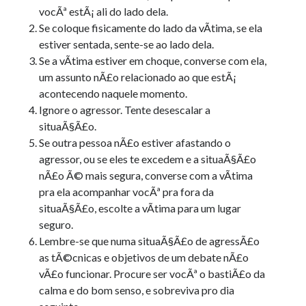
vocÃª estÃ¡ ali do lado dela.
Se coloque fisicamente do lado da vÃ­tima, se ela
estiver sentada, sente-se ao lado dela.
Se a vÃ­tima estiver em choque, converse com ela,
um assunto nÃ£o relacionado ao que estÃ¡
acontecendo naquele momento.
Ignore o agressor. Tente desescalar a
situaÃ§Ã£o.
Se outra pessoa nÃ£o estiver afastando o
agressor, ou se eles te excedem e a situaÃ§Ã£o
nÃ£o Ã© mais segura, converse com a vÃ­tima
pra ela acompanhar vocÃª pra fora da
situaÃ§Ã£o, escolte a vÃ­tima para um lugar
seguro.
Lembre-se que numa situaÃ§Ã£o de agressÃ£o
as tÃ©cnicas e objetivos de um debate nÃ£o
vÃ£o funcionar. Procure ser vocÃª o bastiÃ£o da
calma e do bom senso, e sobreviva pro dia