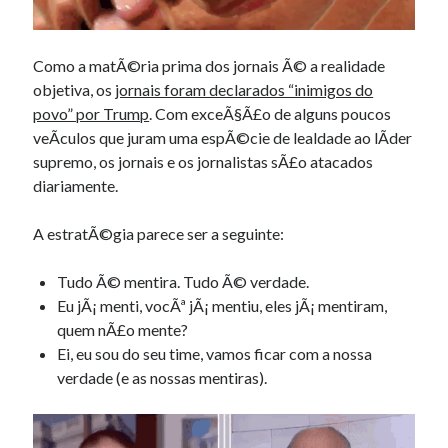
Como a matÃ©ria prima dos jornais Ã© a realidade
objetiva, os
jornais foram declarados “inimigos do
povo” por Trump
. Com exceÃ§Ã£o de alguns poucos
veÃ­culos que juram uma espÃ©cie de lealdade ao lÃ­der
supremo, os jornais e os jornalistas sÃ£o atacados
diariamente.
A estratÃ©gia parece ser a seguinte:
Tudo Ã© mentira. Tudo Ã© verdade.
Eu jÃ¡ menti, vocÃª jÃ¡ mentiu, eles jÃ¡ mentiram,
quem nÃ£o mente?
Ei, eu sou do seu time, vamos ficar com a nossa
verdade (e as nossas mentiras).