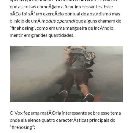
que as coisas comeÃ§am a ficar interessantes. Esse
nÃ£o foi sÃ³ um exercÃ­cio pontual de absurdismo mas
o inicio de umÂ m
odus operandi
que alguns chamam de
“
firehosing
“, como em uma mangueira de incÃªndio,
mentir em grandes quantidades.
O
Vox fez uma matÃ©ria interessante sobre esse tema
onde ela elenca quatro caracterÃ­sticas principais do
“firehosing”: