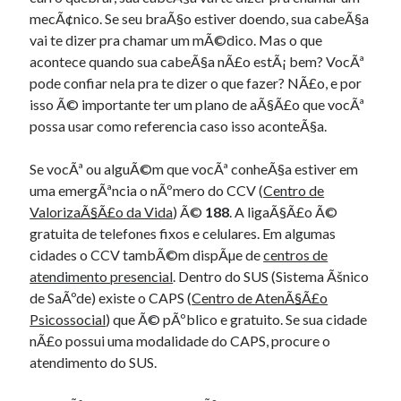
mecÃ¢nico. Se seu braÃ§o estiver doendo, sua cabeÃ§a
vai te dizer pra chamar um mÃ©dico. Mas o que
acontece quando sua cabeÃ§a nÃ£o estÃ¡ bem? VocÃª
pode confiar nela pra te dizer o que fazer? NÃ£o, e por
isso Ã© importante ter um plano de aÃ§Ã£o que vocÃª
possa usar como referencia caso isso aconteÃ§a.
Se vocÃª ou alguÃ©m que vocÃª conheÃ§a estiver em
uma emergÃªncia o nÃºmero do CCV (
Centro de
ValorizaÃ§Ã£o da Vida
) Ã©
188
. A ligaÃ§Ã£o Ã©
gratuita de telefones fixos e celulares. Em algumas
cidades o CCV tambÃ©m dispÃµe de
centros de
atendimento presencial
. Dentro do SUS (Sistema Ãšnico
de SaÃºde) existe o CAPS (
Centro de AtenÃ§Ã£o
Psicossocial
) que Ã© pÃºblico e gratuito. Se sua cidade
nÃ£o possui uma modalidade do CAPS, procure o
atendimento do SUS.