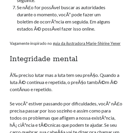
seguinte.
Se nÃ£o for possÃ­vel buscar as autoridades
durante o momento, vocÃª pode fazer um
boletim de ocorrÃªncia em seguida. Em alguns
estados Ã© possÃ­vel fazer isso online.
Vagamente inspirado no
guia da ilustradora Marie-Shirine Yener
Integridade mental
Ã‰ preciso lutar mas a luta tem seu preÃ§o. Quando a
luta Ã© continua e repetida, o preÃ§o tambÃ©m Ã©
contÃ­nuo e repetido.
Se vocÃª estiver passando por dificuldades, vocÃª nÃ£o
precisa passar por isso sozinho e assim como para
todos os problemas que afligem a nossa existÃªncia,
hÃ¡ ciÃªncia e tÃ©cnicas que podem te ajudar. Se seu
carro quebrar, sua cabeÃ§a vai te dizer pra chamar um