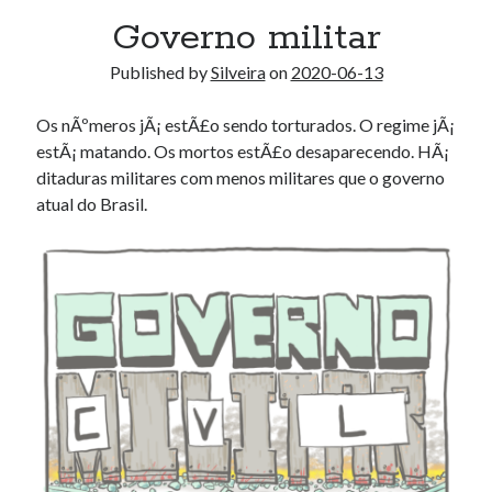
Douglas Adams on the English–American cultural divide over “heroes”
Governo militar
Drawing: chibi in 2 heads proportion
a page that downloads itself
Published by
Silveira
on
2020-06-13
misery loves company
3 keys and knob keyboard
Os nÃºmeros jÃ¡ estÃ£o sendo torturados. O regime jÃ¡
Jacques Cousteau and his crew in a submersible during the Conshelf II
estÃ¡ matando. Os mortos estÃ£o desaparecendo. HÃ¡
Expedition in the Red Sea, 1963
ditaduras militares com menos militares que o governo
atual do Brasil.