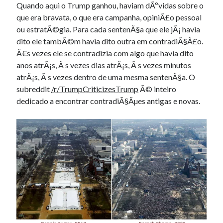
Quando aqui o Trump ganhou, haviam dÃºvidas sobre o
que era bravata, o que era campanha, opiniÃ£o pessoal
ou estratÃ©gia. Para cada sentenÃ§a que ele jÃ¡ havia
dito ele tambÃ©m havia dito outra em contradiÃ§Ã£o.
Ã€s vezes ele se contradizia com algo que havia dito
anos atrÃ¡s, Ã s vezes dias atrÃ¡s, Ã s vezes minutos
atrÃ¡s, Ã s vezes dentro de uma mesma sentenÃ§a. O
subreddit
/r/TrumpCriticizesTrump
Ã© inteiro
dedicado a encontrar contradiÃ§Ãµes antigas e novas.