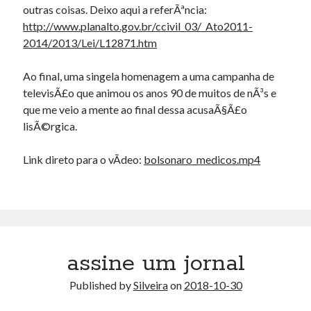
outras coisas. Deixo aqui a referÃªncia:
http://www.planalto.gov.br/ccivil_03/_Ato2011-
2014/2013/Lei/L12871.htm
Ao final, uma singela homenagem a uma campanha de
televisÃ£o que animou os anos 90 de muitos de nÃ³s e
que me veio a mente ao final dessa acusaÃ§Ã£o
lisÃ©rgica.
Link direto para o vÃ­deo:
bolsonaro_medicos.mp4
assine um jornal
Published by
Silveira
on
2018-10-30