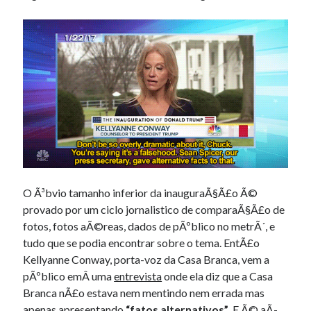
O Ã³bvio tamanho inferior da inauguraÃ§Ã£o Ã©
provado por um ciclo jornalistico de comparaÃ§Ã£o de
fotos, fotos aÃ©reas, dados de pÃºblico no metrÃ´, e
tudo que se podia encontrar sobre o tema. EntÃ£o
Kellyanne Conway, porta-voz da Casa Branca, vem a
pÃºblico emÂ uma
entrevista
onde ela diz que a Casa
Branca nÃ£o estava nem mentindo nem errada mas
apenas apresentando
“fatos alternativos”
. E Ã© aÃ­