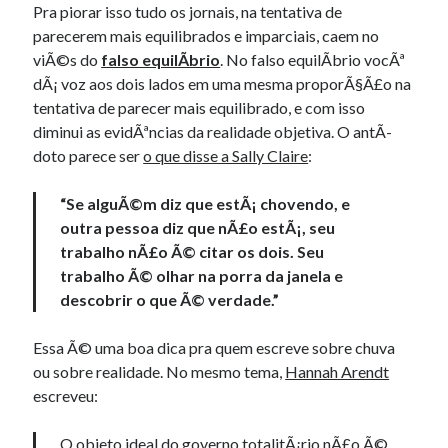
Pra piorar isso tudo os jornais, na tentativa de
parecerem mais equilibrados e imparciais, caem no
viÃ©s do
falso equilÃ­brio
. No falso equilÃ­brio vocÃª
dÃ¡ voz aos dois lados em uma mesma proporÃ§Ã£o na
tentativa de parecer mais equilibrado, e com isso
diminui as evidÃªncias da realidade objetiva. O antÃ­
doto parece ser
o que disse a Sally Claire
:
“Se alguÃ©m diz que estÃ¡ chovendo, e
outra pessoa diz que nÃ£o estÃ¡, seu
trabalho nÃ£o Ã© citar os dois. Seu
trabalho Ã© olhar na porra da janela e
descobrir o que Ã© verdade.”
Essa Ã© uma boa dica pra quem escreve sobre chuva
ou sobre realidade. No mesmo tema,
Hannah Arendt
escreveu:
O objeto ideal do governo totalitÃ¡rio nÃ£o Ã©