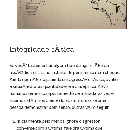
Integridade fÃ­sica
Se vocÃª testemunhar algum tipo de agressÃ£o ou
assÃ©dio, resista ao instinto de permanecer em choque.
Ainda que nÃ£o seja ainda um agressÃ£o fÃ­sica, avalie
a situaÃ§Ã£o, as quantidades e a dinÃ¢mica. NÃ³s
humanos temos comportamento de manada, as vezes
ficamos atÃ´nitos diante do absurdo, mas se uma
pessoa demonstrar bom senso, outras vÃ£o seguir.
Inicialmente pelo menos ignore o agressor,
converse com a vÃ­tima, fale pra vÃ­tima que