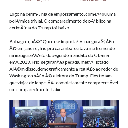
Logo na cerimÃ´nia de empossamento, comeÃ§ou uma
polÃªmica trivial. O comparecimento de pÃºblico na
cerimÃ´nia do Trump foi baixo.
Bobagem, nÃ©? Quem se importa? A inauguraÃ§Ã£o
Ã© em janeiro, frio pra caramba, eu tava me tremendo
na inauguraÃ§Ã£o do segundo mandato do Obama
emÂ 2013. Frio, seguranÃ§a pesada, metrÃ´ lotado.
AlÃ©m disso, demograficamente a regiÃ£o ao redor de
Washington nÃ£o Ã© eleitora do Trump. Eles teriam
que viajar de longe. Ã‰ completamente compreensÃ­vel
um comparecimento baixo.