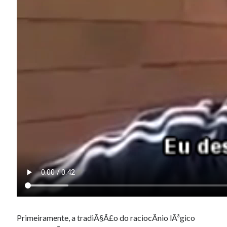
Primeiramente, a tradiÃ§Ã£o do raciocÃ­nio lÃ³gico