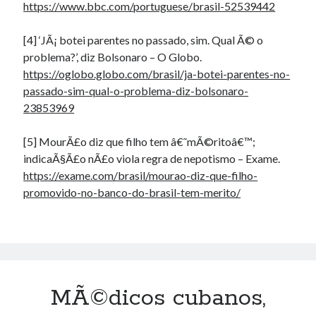
https://www.bbc.com/portuguese/brasil-52539442
[4] ‘JÃ¡ botei parentes no passado, sim. Qual Ã© o
problema?’, diz Bolsonaro – O Globo.
https://oglobo.globo.com/brasil/ja-botei-parentes-no-
passado-sim-qual-o-problema-diz-bolsonaro-
23853969
[5] MourÃ£o diz que filho tem â€˜mÃ©ritoâ€™;
indicaÃ§Ã£o nÃ£o viola regra de nepotismo – Exame.
https://exame.com/brasil/mourao-diz-que-filho-
promovido-no-banco-do-brasil-tem-merito/
MÃ©dicos cubanos,