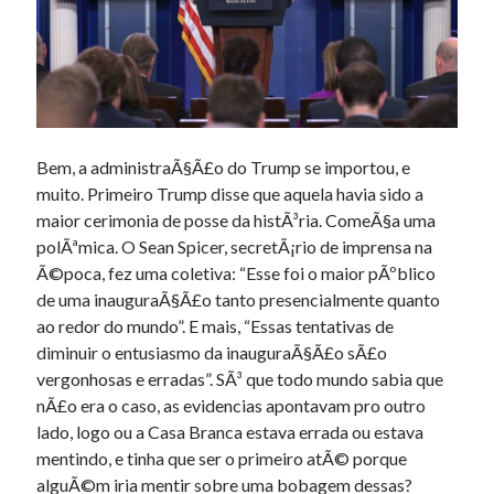
Bem, a administraÃ§Ã£o do Trump se importou, e
muito. Primeiro Trump disse que aquela havia sido a
maior cerimonia de posse da histÃ³ria. ComeÃ§a uma
polÃªmica. O Sean Spicer, secretÃ¡rio de imprensa na
Ã©poca, fez uma coletiva: “Esse foi o maior pÃºblico
de uma inauguraÃ§Ã£o tanto presencialmente quanto
ao redor do mundo”. E mais, “Essas tentativas de
diminuir o entusiasmo da inauguraÃ§Ã£o sÃ£o
vergonhosas e erradas”. SÃ³ que todo mundo sabia que
nÃ£o era o caso, as evidencias apontavam pro outro
lado, logo ou a Casa Branca estava errada ou estava
mentindo, e tinha que ser o primeiro atÃ© porque
alguÃ©m iria mentir sobre uma bobagem dessas?