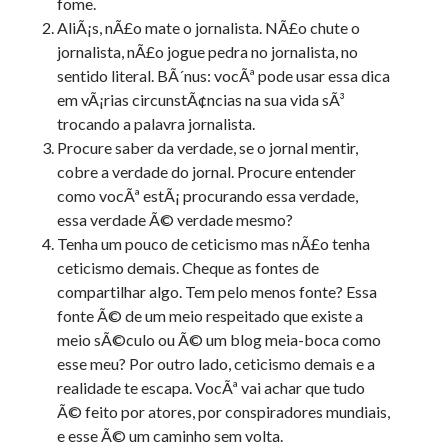
fome.
AliÃ¡s, nÃ£o mate o jornalista. NÃ£o chute o
jornalista, nÃ£o jogue pedra no jornalista, no
sentido literal. BÃ´nus: vocÃª pode usar essa dica
em vÃ¡rias circunstÃ¢ncias na sua vida sÃ³
trocando a palavra jornalista.
Procure saber da verdade, se o jornal mentir,
cobre a verdade do jornal. Procure entender
como vocÃª estÃ¡ procurando essa verdade,
essa verdade Ã© verdade mesmo?
Tenha um pouco de ceticismo mas nÃ£o tenha
ceticismo demais. Cheque as fontes de
compartilhar algo. Tem pelo menos fonte? Essa
fonte Ã© de um meio respeitado que existe a
meio sÃ©culo ou Ã© um blog meia-boca como
esse meu? Por outro lado, ceticismo demais e a
realidade te escapa. VocÃª vai achar que tudo
Ã© feito por atores, por conspiradores mundiais,
e esse Ã© um caminho sem volta.