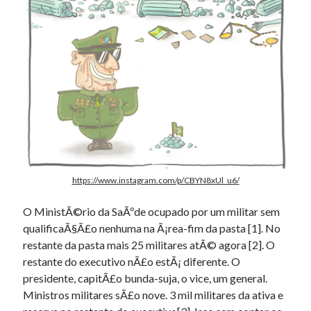
https://www.instagram.com/p/CBYN8xUl_u6/
O MinistÃ©rio da SaÃºde ocupado por um militar sem
qualificaÃ§Ã£o nenhuma na Ã¡rea-fim da pasta [1]. No
restante da pasta mais 25 militares atÃ© agora [2]. O
restante do executivo nÃ£o estÃ¡ diferente. O
presidente, capitÃ£o bunda-suja, o vice, um general.
Ministros militares sÃ£o nove. 3 mil militares da ativa e