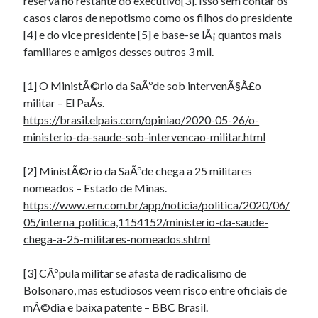
reserva no restante do executivo[3]. Isso sem contar os
casos claros de nepotismo como os filhos do presidente
[4] e do vice presidente [5] e base-se lÃ¡ quantos mais
familiares e amigos desses outros 3 mil.
[1] O MinistÃ©rio da SaÃºde sob intervenÃ§Ã£o
militar – El PaÃ­s.
https://brasil.elpais.com/opiniao/2020-05-26/o-
ministerio-da-saude-sob-intervencao-militar.html
[2] MinistÃ©rio da SaÃºde chega a 25 militares
nomeados – Estado de Minas.
https://www.em.com.br/app/noticia/politica/2020/06/
05/interna_politica,1154152/ministerio-da-saude-
chega-a-25-militares-nomeados.shtml
[3] CÃºpula militar se afasta de radicalismo de
Bolsonaro, mas estudiosos veem risco entre oficiais de
mÃ©dia e baixa patente – BBC Brasil.