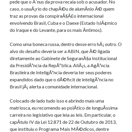
pede que o Ã´nus da prova recaia sob o acusador. No
caso, o usuÃ¡rio do chapÃ©u de alumÃ­nio Ã© quem
traz as provas da conspiraÃ§Ã£o internacional
envolvendo Brasil, Cuba e o Daexe (Estado IslÃ¢mico
do Iraque e do Levante, para os mais Ã­ntimos).
Como uma boneca russa, dentro desse erro hÃ¡ outro. O
alvo do desafio deveria ser a ABIN, que Ã© ligada
diretamente ao Gabinete de SeguranÃ§a Institucional
da PresidÃªncia da RepÃºblica. AliÃ¡s, a AgÃªncia
Brasileira de InteligÃªncia deveria ter seus poderes
expandidos dado que o dÃ©ficit de inteligÃªncia no
Brasil jÃ¡ alerta a comunidade internacional.
Colocado de lado tudo isso e abrindo mais uma
matriosca, eu recomendo ao polÃ­tico de longuÃ­ssima
carreira no legislativo que leia as leis. Em particular, o
capÃ­tulo IV da Lei 12.871 de 22 de Outubro de 2013,
que instituiu o Programa Mais MÃ©dicos, dentre