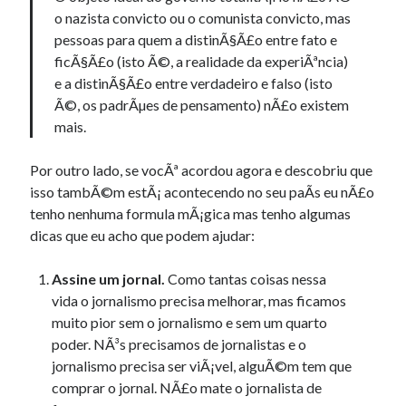
o nazista convicto ou o comunista convicto, mas
pessoas para quem a distinÃ§Ã£o entre fato e
ficÃ§Ã£o (isto Ã©, a realidade da experiÃªncia)
e a distinÃ§Ã£o entre verdadeiro e falso (isto
Ã©, os padrÃµes de pensamento) nÃ£o existem
mais.
Por outro lado, se vocÃª acordou agora e descobriu que
isso tambÃ©m estÃ¡ acontecendo no seu paÃ­s eu nÃ£o
tenho nenhuma formula mÃ¡gica mas tenho algumas
dicas que eu acho que podem ajudar:
Assine um jornal.
Como tantas coisas nessa
vida o jornalismo precisa melhorar, mas ficamos
muito pior sem o jornalismo e sem um quarto
poder. NÃ³s precisamos de jornalistas e o
jornalismo precisa ser viÃ¡vel, alguÃ©m tem que
comprar o jornal. NÃ£o mate o jornalista de