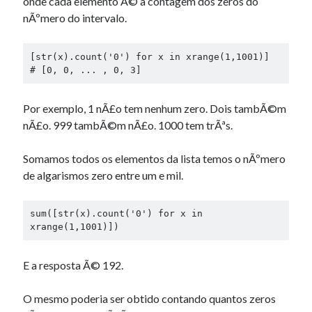
onde cada elemento Ã© a contagem dos zeros do
nÃºmero do intervalo.
[str(x).count('0') for x in xrange(1,1001)]

# [0, 0, ... , 0, 3]
Por exemplo, 1 nÃ£o tem nenhum zero. Dois tambÃ©m
nÃ£o. 999 tambÃ©m nÃ£o. 1000 tem trÃªs.
Somamos todos os elementos da lista temos o nÃºmero
de algarismos zero entre um e mil.
sum([str(x).count('0') for x in 
xrange(1,1001)])
E a resposta Ã© 192.
O mesmo poderia ser obtido contando quantos zeros