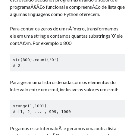
Douglas Adams on the English–American cultural divide over “heroes”
programaÃ§Ã£o funcional
e
compreensÃ£o de lista
que
Drawing: chibi in 2 heads proportion
algumas linguagens como Python oferecem.
a page that downloads itself
misery loves company
Para contar os zeros de um nÃºmero, transformamos
3 keys and knob keyboard
ele em uma string e contamos quantas substrings ‘0’ ele
Jacques Cousteau and his crew in a submersible during the Conshelf II
contÃ©m. Por exemplo o 800:
Expedition in the Red Sea, 1963
str(800).count('0')

# 2
Para gerar uma lista ordenada com os elementos do
intervalo entre um e mil, inclusive os valores um e mil:
xrange(1,1001)

# [1, 2, ... , 999, 1000]
Pegamos esse intervaloÂ e geramos uma outra lista