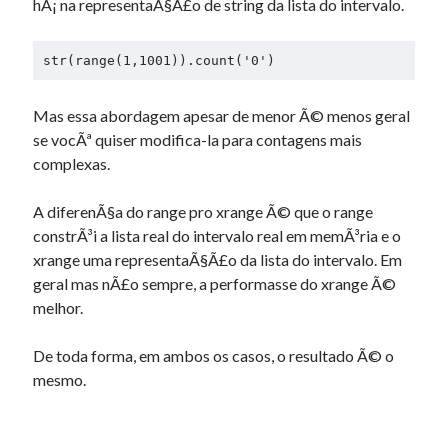
hÃ¡ na representaÃ§Ã£o de string da lista do intervalo.
str(range(1,1001)).count('0')
Mas essa abordagem apesar de menor Ã© menos geral
se vocÃª quiser modifica-la para contagens mais
complexas.
A diferenÃ§a do range pro xrange Ã© que o range
constrÃ³i a lista real do intervalo real em memÃ³ria e o
xrange uma representaÃ§Ã£o da lista do intervalo. Em
geral mas nÃ£o sempre, a performasse do xrange Ã©
melhor.
De toda forma, em ambos os casos, o resultado Ã© o
mesmo.