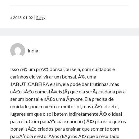
#
2013-01-02
Reply
India
Isso Ã© um prÃ© bonsai, ou seja, com cuidados e
carinhos ele vai virar um bonsai. Ã‰ uma
JABUTICABEIRA e sim, ela pode dar frutinhas, mas
nÃ£o sÃ£o comestÃ­veis jÃ¡ que ela serÃ¡ cuidada para
ser um bonsai e nÃ£o uma Ã¡rvore. Ela precisa de
umidade, pouco vento e muito sol, mas nÃ£o direto,
lugares em que o sol batem indiretamente Ã© o ideal
para ela. Com paciÃªncia e carinho ( Ã© pra isso que os
bonsai sÃ£o criados, para ensinar que somente com
paciÃªncia e esforÃ§os diÃ¡rios Ã© que o resultado