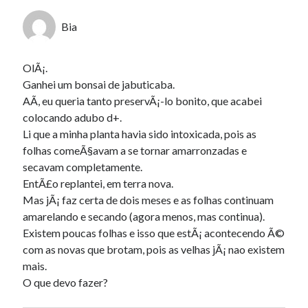
Bia
OlÃ¡.
Ganhei um bonsai de jabuticaba.
AÃ­, eu queria tanto preservÃ¡-lo bonito, que acabei
colocando adubo d+.
Li que a minha planta havia sido intoxicada, pois as
folhas comeÃ§avam a se tornar amarronzadas e
secavam completamente.
EntÃ£o replantei, em terra nova.
Mas jÃ¡ faz certa de dois meses e as folhas continuam
amarelando e secando (agora menos, mas continua).
Existem poucas folhas e isso que estÃ¡ acontecendo Ã©
com as novas que brotam, pois as velhas jÃ¡ nao existem
mais.
O que devo fazer?