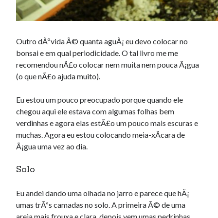
Outro dÃºvida Ã© quanta aguÃ¡ eu devo colocar no
bonsai e em qual periodicidade. O tal livro me me
recomendou nÃ£o colocar nem muita nem pouca Ã¡gua
(o que nÃ£o ajuda muito).
Eu estou um pouco preocupado porque quando ele
chegou aqui ele estava com algumas folhas bem
verdinhas e agora elas estÃ£o um pouco mais escuras e
muchas. Agora eu estou colocando meia-xÃ­cara de
Ã¡gua uma vez ao dia.
Solo
Eu andei dando uma olhada no jarro e parece que hÃ¡
umas trÃªs camadas no solo. A primeira Ã© de uma
areia mais frouxa e clara, depois vem umas pedrinhas