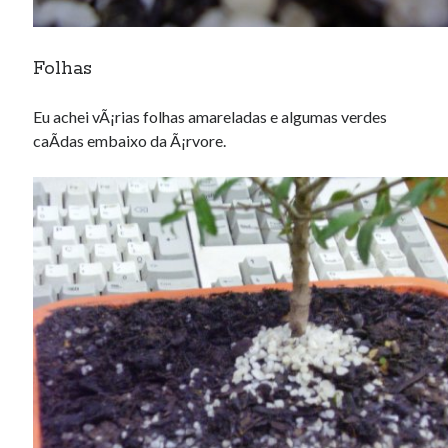
Folhas
Eu achei vÃ¡rias folhas amareladas e algumas verdes
caÃ­das embaixo da Ã¡rvore.