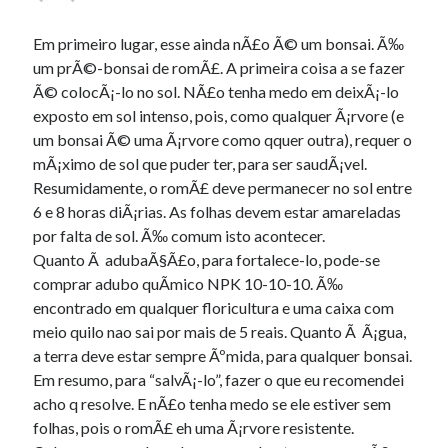
Em primeiro lugar, esse ainda nÃ£o Ã© um bonsai. Ã‰
um prÃ©-bonsai de romÃ£. A primeira coisa a se fazer
Ã© colocÃ¡-lo no sol. NÃ£o tenha medo em deixÃ¡-lo
exposto em sol intenso, pois, como qualquer Ã¡rvore (e
um bonsai Ã© uma Ã¡rvore como qquer outra), requer o
mÃ¡ximo de sol que puder ter, para ser saudÃ¡vel.
Resumidamente, o romÃ£ deve permanecer no sol entre
6 e 8 horas diÃ¡rias. As folhas devem estar amareladas
por falta de sol. Ã‰ comum isto acontecer.
Quanto Ã adubaÃ§Ã£o, para fortalece-lo, pode-se
comprar adubo quÃ­mico NPK 10-10-10. Ã‰
encontrado em qualquer floricultura e uma caixa com
meio quilo nao sai por mais de 5 reais. Quanto Ã Ã¡gua,
a terra deve estar sempre Ãºmida, para qualquer bonsai.
Em resumo, para “salvÃ¡-lo”, fazer o que eu recomendei
acho q resolve. E nÃ£o tenha medo se ele estiver sem
folhas, pois o romÃ£ eh uma Ã¡rvore resistente.