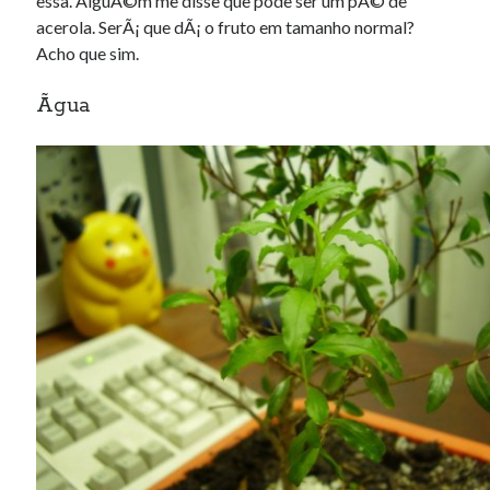
essa. AlguÃ©m me disse que pode ser um pÃ© de
acerola. SerÃ¡ que dÃ¡ o fruto em tamanho normal?
Acho que sim.
Ãgua