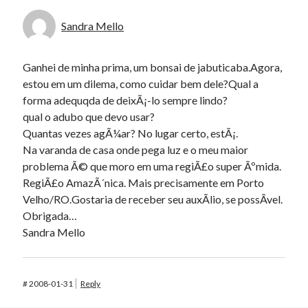
Sandra Mello
Ganhei de minha prima, um bonsai de jabuticaba.Agora,
estou em um dilema, como cuidar bem dele?Qual a
forma adequqda de deixÃ¡-lo sempre lindo?
qual o adubo que devo usar?
Quantas vezes agÃ¼ar? No lugar certo, estÃ¡.
Na varanda de casa onde pega luz e o meu maior
problema Ã© que moro em uma regiÃ£o super Ãºmida.
RegiÃ£o AmazÃ´nica. Mais precisamente em Porto
Velho/RO.Gostaria de receber seu auxÃ­lio, se possÃ­vel.
Obrigada…
Sandra Mello
#
2008-01-31
Reply