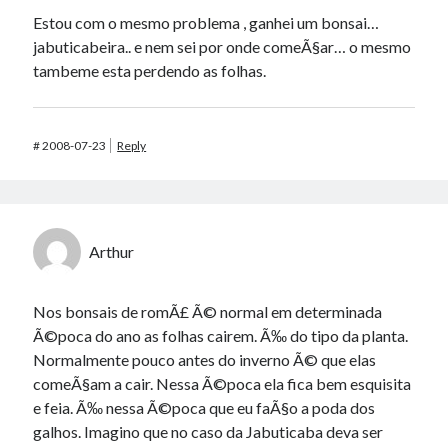
Estou com o mesmo problema , ganhei um bonsai…
jabuticabeira.. e nem sei por onde comeÃ§ar… o mesmo
tambeme esta perdendo as folhas.
#
2008-07-23
Reply
Arthur
Nos bonsais de romÃ£ Ã© normal em determinada
Ã©poca do ano as folhas cairem. Ã‰ do tipo da planta.
Normalmente pouco antes do inverno Ã© que elas
comeÃ§am a cair. Nessa Ã©poca ela fica bem esquisita
e feia. Ã‰ nessa Ã©poca que eu faÃ§o a poda dos
galhos. Imagino que no caso da Jabuticaba deva ser