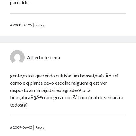
parecido.
#
2008-07-29
Reply
Alberto ferreira
gente,estou querendo cultivar um bonsai,mais Ã± sei
como e q planta devo escolher,alguem q estiver
disposto a mim ajudar eu agradeÃ§o ta
bom,abraÃ§Ã£o amigos e um Ã³timo final de semana a
todos(a)
#
2009-06-05
Reply