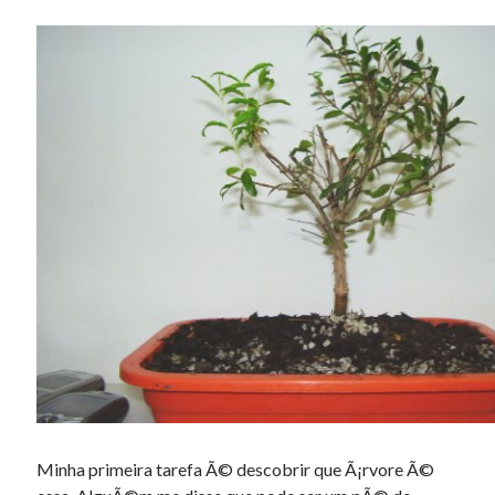
Minha primeira tarefa Ã© descobrir que Ã¡rvore Ã©