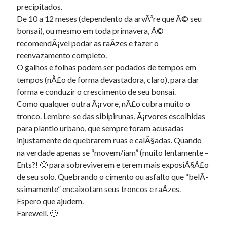
precipitados.
De 10 a 12 meses (dependento da arvÃ³re que Ã© seu
bonsai), ou mesmo em toda primavera, Ã©
recomendÃ¡vel podar as raÃ­zes e fazer o
reenvazamento completo.
O galhos e folhas podem ser podados de tempos em
tempos (nÃ£o de forma devastadora, claro), para dar
forma e conduzir o crescimento de seu bonsai.
Como qualquer outra Ã¡rvore, nÃ£o cubra muito o
tronco. Lembre-se das sibipirunas, Ã¡rvores escolhidas
para plantio urbano, que sempre foram acusadas
injustamente de quebrarem ruas e calÃ§adas. Quando
na verdade apenas se “movem/iam” (muito lentamente –
Ents?! 🙂 para sobreviverem e terem mais exposiÃ§Ã£o
de seu solo. Quebrando o cimento ou asfalto que “belÃ­
ssimamente” encaixotam seus troncos e raÃ­zes.
Espero que ajudem.
Farewell. 🙂