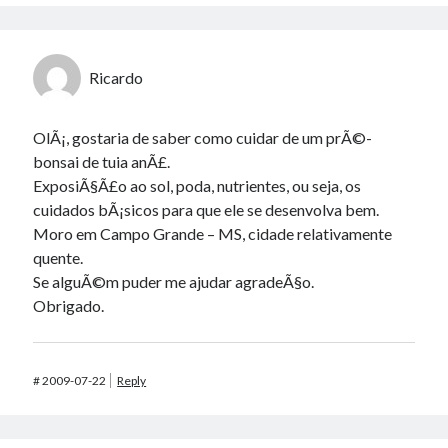
Ricardo
OlÃ¡, gostaria de saber como cuidar de um prÃ©-
bonsai de tuia anÃ£.
ExposiÃ§Ã£o ao sol, poda, nutrientes, ou seja, os
cuidados bÃ¡sicos para que ele se desenvolva bem.
Moro em Campo Grande – MS, cidade relativamente
quente.
Se alguÃ©m puder me ajudar agradeÃ§o.
Obrigado.
#
2009-07-22
Reply