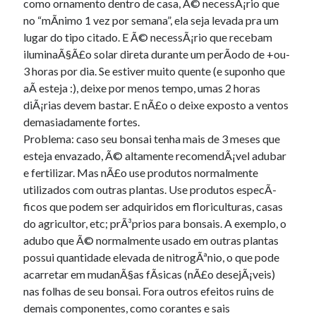
como ornamento dentro de casa, Ã© necessÃ¡rio que
no “mÃ­nimo 1 vez por semana”, ela seja levada pra um
lugar do tipo citado. E Ã© necessÃ¡rio que recebam
iluminaÃ§Ã£o solar direta durante um perÃ­odo de +ou-
3 horas por dia. Se estiver muito quente (e suponho que
aÃ­ esteja :), deixe por menos tempo, umas 2 horas
diÃ¡rias devem bastar. E nÃ£o o deixe exposto a ventos
demasiadamente fortes.
Problema: caso seu bonsai tenha mais de 3 meses que
esteja envazado, Ã© altamente recomendÃ¡vel adubar
e fertilizar. Mas nÃ£o use produtos normalmente
utilizados com outras plantas. Use produtos especÃ­
ficos que podem ser adquiridos em floriculturas, casas
do agricultor, etc; prÃ³prios para bonsais. A exemplo, o
adubo que Ã© normalmente usado em outras plantas
possui quantidade elevada de nitrogÃªnio, o que pode
acarretar em mudanÃ§as fÃ­sicas (nÃ£o desejÃ¡veis)
nas folhas de seu bonsai. Fora outros efeitos ruins de
demais componentes, como corantes e sais