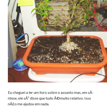
Douglas Adams on the English–American cultural divide over “heroes”
Drawing: chibi in 2 heads proportion
a page that downloads itself
misery loves company
3 keys and knob keyboard
Jacques Cousteau and his crew in a submersible during the Conshelf II
Expedition in the Red Sea, 1963
Eu cheguei a ler um livro sobre o assunto mas, em sÃ­
ntese, ele sÃ³ disse que tudo Ã©muito relativo. Isso
nÃ£o me ajudou em nada.