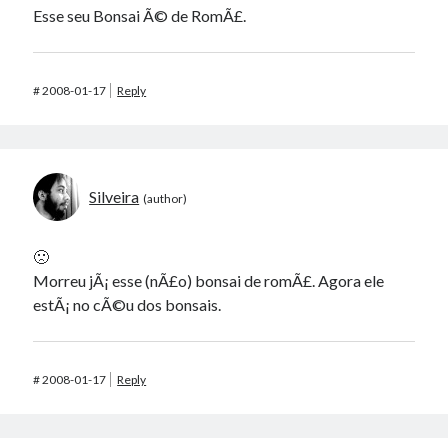
Esse seu Bonsai Ã© de RomÃ£.
#
2008-01-17
Reply
Silveira
🙁
Morreu jÃ¡ esse (nÃ£o) bonsai de romÃ£. Agora ele
estÃ¡ no cÃ©u dos bonsais.
#
2008-01-17
Reply