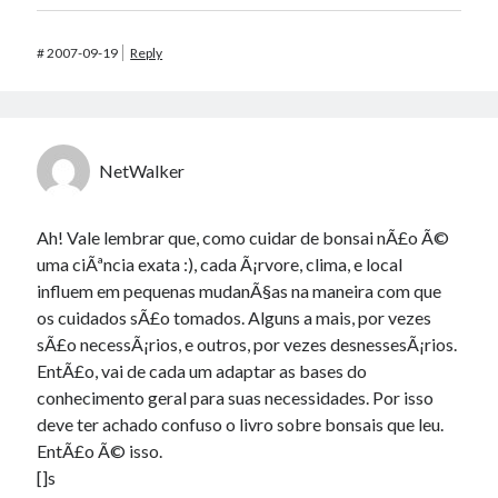
#
2007-09-19
Reply
NetWalker
Ah! Vale lembrar que, como cuidar de bonsai nÃ£o Ã©
uma ciÃªncia exata :), cada Ã¡rvore, clima, e local
influem em pequenas mudanÃ§as na maneira com que
os cuidados sÃ£o tomados. Alguns a mais, por vezes
sÃ£o necessÃ¡rios, e outros, por vezes desnessesÃ¡rios.
EntÃ£o, vai de cada um adaptar as bases do
conhecimento geral para suas necessidades. Por isso
deve ter achado confuso o livro sobre bonsais que leu.
EntÃ£o Ã© isso.
[]s