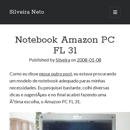
Silveira Neto
open
primary
Sidebar
menu
Search
Search
Notebook Amazon PC
FL 31
Recent Posts
Published by
Silveira
on
2008-01-08
A Girl Reading, Johann Georg Meyer, oil on canvas, 1871
Do not go gentle into that good night – Dylan Thomas
Como eu disse
nesse outro post
, eu estava procurando
ELEGOO ESP32 kit notes
um modelo de notebook adequado paras minhas
vou aprender a ler pra ensinar meus camaradas
necessidades. Eu pesquisei bastante, colhi diversas
Flashforge AD5X
dicas e sugestÃµes e no final acabei fazendo uma
You know what would be really cool?
Ã³tima escolha, o Amazon PC FL 31.
The asymmetry of the historical record
Coding font battle
Treat the elderly as you would your own elders, and the young as you
would your own children