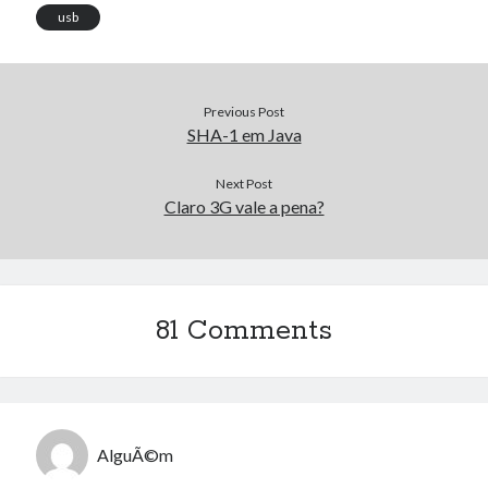
usb
Previous Post
SHA-1 em Java
Next Post
Claro 3G vale a pena?
81 Comments
AlguÃ©m