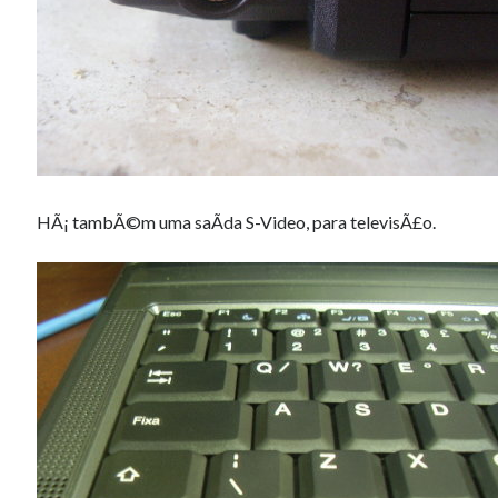
HÃ¡ tambÃ©m uma saÃ­da S-Video, para televisÃ£o.