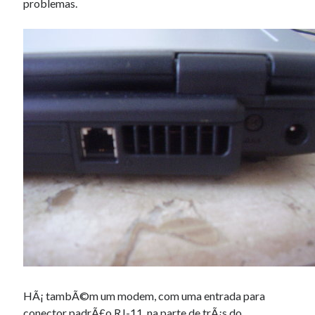
problemas.
HÃ¡ tambÃ©m um modem, com uma entrada para
conector padrÃ£o RJ-11, na parte de trÃ¡s do