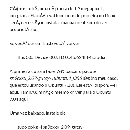
CÃ¢mera:
hÃ¡ uma cÃ¢mera de 1.3 megapixels
integrada. Ela nÃ£o vai funcionar de primeira no Linux
serÃ¡ necessÃ¡rio instalar manualmente um driver
proprietÃ¡rio.
Se vocÃª der um lsusb vocÃª vai ver:
Bus 005 Device 002: ID 0c45:624f Microdia
A primeira coisa a fazer Ã© baixar o pacote
sn9cxxx_2.09-gutsy-1ubuntu1_i386.deb
(no meu caso,
que estou usando o Ubuntu 7.10). Ele estÃ¡ disponÃ­vel
aqui
. TambÃ©m hÃ¡ o mesmo driver para o Ubuntu
7.04
aqui
.
Uma vez baixado, instale ele:
sudo dpkg -i sn9cxxx_2.09-gutsy-