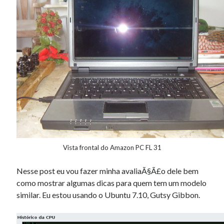
Douglas Adams on the English–American cultural divide over “heroes”
Drawing: chibi in 2 heads proportion
a page that downloads itself
misery loves company
3 keys and knob keyboard
Jacques Cousteau and his crew in a submersible during the Conshelf II
Expedition in the Red Sea, 1963
Vista frontal do Amazon PC FL 31
Nesse post eu vou fazer minha avaliaÃ§Ã£o dele bem
como mostrar algumas dicas para quem tem um modelo
similar. Eu estou usando o Ubuntu 7.10, Gutsy Gibbon.