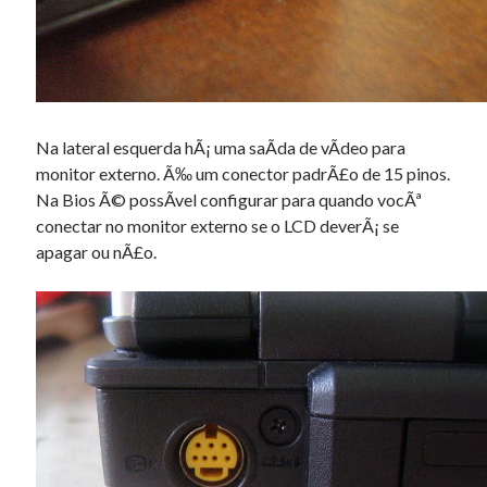
Na lateral esquerda hÃ¡ uma saÃ­da de vÃ­deo para
monitor externo. Ã‰ um conector padrÃ£o de 15 pinos.
Na Bios Ã© possÃ­vel configurar para quando vocÃª
conectar no monitor externo se o LCD deverÃ¡ se
apagar ou nÃ£o.