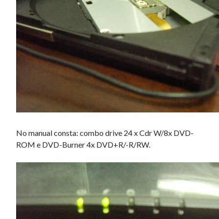
No manual consta: combo drive 24 x Cdr W/8x DVD-
ROM e DVD-Burner 4x DVD+R/-R/RW.