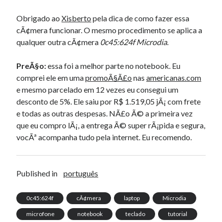
Obrigado ao
Xisberto
pela dica de como fazer essa
cÃ¢mera funcionar. O mesmo procedimento se aplica a
qualquer outra cÃ¢mera
0c45:624f Microdia
.
PreÃ§o:
essa foi a melhor parte no notebook. Eu
comprei ele em uma
promoÃ§Ã£o
nas
americanas.com
e mesmo parcelado em 12 vezes eu consegui um
desconto de 5%. Ele saiu por R$ 1.519,05 jÃ¡ com frete
e todas as outras despesas. NÃ£o Ã© a primeira vez
que eu compro lÃ¡, a entrega Ã© super rÃ¡pida e segura,
vocÃª acompanha tudo pela internet. Eu recomendo.
Published in
português
0c45:624f
cÃ¢mera
laptop
Microdia
microfone
notebook
teclado
tutorial