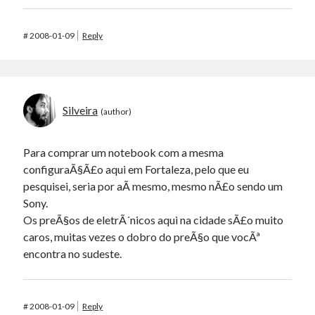
#
2008-01-09
Reply
Silveira
Para comprar um notebook com a mesma
configuraÃ§Ã£o aqui em Fortaleza, pelo que eu
pesquisei, seria por aÃ­ mesmo, mesmo nÃ£o sendo um
Sony.
Os preÃ§os de eletrÃ´nicos aqui na cidade sÃ£o muito
caros, muitas vezes o dobro do preÃ§o que vocÃª
encontra no sudeste.
#
2008-01-09
Reply