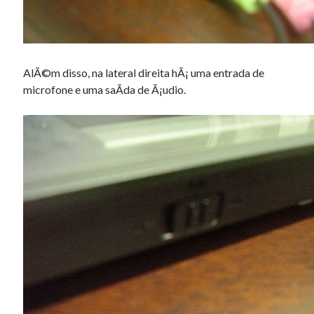
AlÃ©m disso, na lateral direita hÃ¡ uma entrada de
microfone e uma saÃ­da de Ã¡udio.