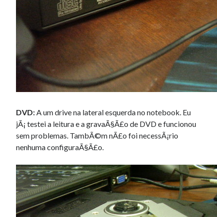
DVD:
A um drive na lateral esquerda no notebook. Eu
jÃ¡ testei a leitura e a gravaÃ§Ã£o de DVD e funcionou
sem problemas. TambÃ©m nÃ£o foi necessÃ¡rio
nenhuma configuraÃ§Ã£o.