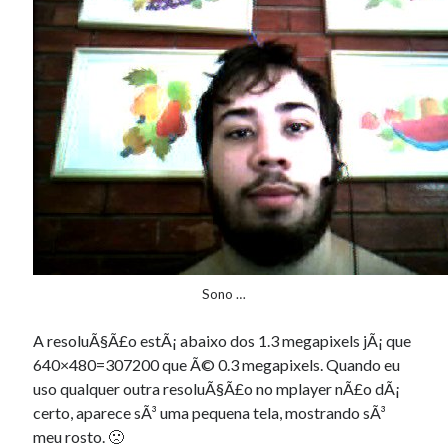
Sono …
A resoluÃ§Ã£o estÃ¡ abaixo dos 1.3 megapixels jÃ¡ que
640×480=307200 que Ã© 0.3 megapixels. Quando eu
uso qualquer outra resoluÃ§Ã£o no mplayer nÃ£o dÃ¡
certo, aparece sÃ³ uma pequena tela, mostrando sÃ³
meu rosto. 🙁