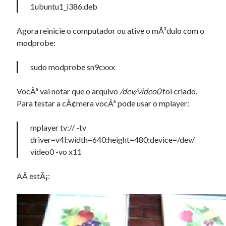
1ubuntu1_i386.deb
Agora reinicie o computador ou ative o mÃ³dulo com o
modprobe:
sudo modprobe sn9cxxx
VocÃª vai notar que o arquivo
/dev/video0
foi criado.
Para testar a cÃ¢mera vocÃª pode usar o mplayer:
mplayer tv:// -tv
driver=v4l:width=640:height=480:device=/dev/
video0 -vo x11
AÃ­ estÃ¡: