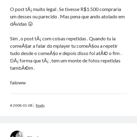
O post tÃ¡ muito legal . Se tivesse R$1.500 compraria
um desses ou parecido . Mas pena que ando atolado em
dÃ­vidas 😛
Sim , o post tÃ¡ com coisas repetidas . Quando tu ia
comeÃ§ar a falar do mplayer tu comeÃ§ou a repetir
tudo desde o comeÃ§o e depois disso foi atÃ© o fim .
DÃ¡ forma que tÃ¡ , tem um monte de fotos repetidas
tambÃ©m .
faloww
#
2008-01-08
Reply