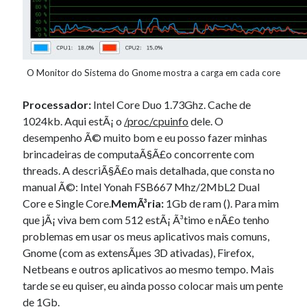
O Monitor do Sistema do Gnome mostra a carga em cada core
Processador:
Intel Core Duo 1.73Ghz. Cache de
1024kb. Aqui estÃ¡ o
/proc/cpuinfo
dele. O
desempenho Ã© muito bom e eu posso fazer minhas
brincadeiras de computaÃ§Ã£o concorrente com
threads. A descriÃ§Ã£o mais detalhada, que consta no
manual Ã©: Intel Yonah FSB667 Mhz/2MbL2 Dual
Core e Single Core.
MemÃ³ria:
1Gb de ram (). Para mim
que jÃ¡ viva bem com 512 estÃ¡ Ã³timo e nÃ£o tenho
problemas em usar os meus aplicativos mais comuns,
Gnome (com as extensÃµes 3D ativadas), Firefox,
Netbeans e outros aplicativos ao mesmo tempo. Mais
tarde se eu quiser, eu ainda posso colocar mais um pente
de 1Gb.