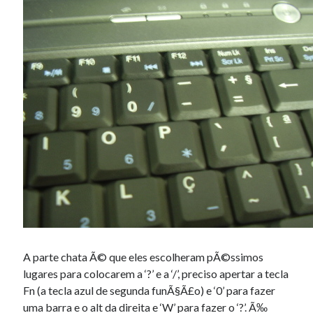
A parte chata Ã© que eles escolheram pÃ©ssimos
lugares para colocarem a ‘?’ e a ‘/’, preciso apertar a tecla
Fn (a tecla azul de segunda funÃ§Ã£o) e ‘0’ para fazer
uma barra e o alt da direita e ‘W’ para fazer o ‘?’. Ã‰