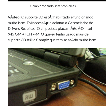
Compiz rodando sem problemas
VÃ­deo:
O suporte 3D estÃ¡ habilitado e funcionando
muito bem. Foi necessÃ¡rio acionar o Gerenciador de
Drivers Restritos. O chipset da placa mÃ£e Ã© Intel
945 GM + ICH7-M. O que eu tenho usado mais de
suporte 3D Ã© o Compiz que tem se saÃ­do muito bem.