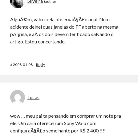
Silveira
AlguÃ©m, valeu pela observaÃ§Ã£o aqui. Num
acidente deixei duas janelas do FF aberto na mesma
pÃ¡gina, e aÃ­ os dois devem ter ficado salvando o
artigo. Estou concertando.
#
2008-01-08
Reply
Lucas
wow … meu pai ta pensando em comprar um note pra
ele. Um cara ofereceu um Sony Waio com
configuraÃ§Ã£o semelhante por R$ 2.400 !!!!