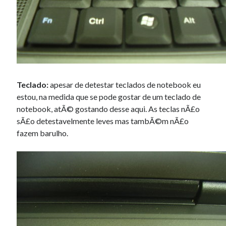
Teclado:
apesar de detestar teclados de notebook eu
estou, na medida que se pode gostar de um teclado de
notebook, atÃ© gostando desse aqui. As teclas nÃ£o
sÃ£o detestavelmente leves mas tambÃ©m nÃ£o
fazem barulho.