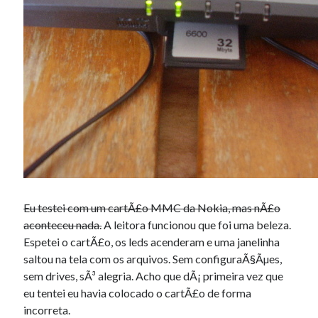
Eu testei com um cartÃ£o MMC da Nokia, mas nÃ£o
aconteceu nada.
A leitora funcionou que foi uma beleza.
Espetei o cartÃ£o, os leds acenderam e uma janelinha
saltou na tela com os arquivos. Sem configuraÃ§Ãµes,
sem drives, sÃ³ alegria. Acho que dÃ¡ primeira vez que
eu tentei eu havia colocado o cartÃ£o de forma
incorreta.