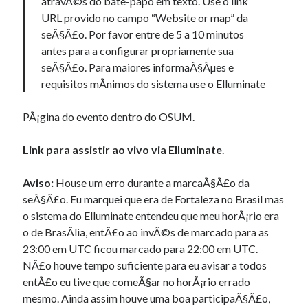
atravÃ©s do bate-papo em texto. Use o link
URL provido no campo “Website or map” da
seÃ§Ã£o. Por favor entre de 5 a 10 minutos
antes para a configurar propriamente sua
seÃ§Ã£o. Para maiores informaÃ§Ãµes e
requisitos mÃ­nimos do sistema use o
Elluminate
PÃ¡gina do evento dentro do OSUM
.
Link para assistir ao vivo via Elluminate
.
Aviso:
House um erro durante a marcaÃ§Ã£o da
seÃ§Ã£o. Eu marquei que era de Fortaleza no Brasil mas
o sistema do Elluminate entendeu que meu horÃ¡rio era
o de BrasÃ­lia, entÃ£o ao invÃ©s de marcado para as
23:00 em UTC ficou marcado para 22:00 em UTC.
NÃ£o houve tempo suficiente para eu avisar a todos
entÃ£o eu tive que comeÃ§ar no horÃ¡rio errado
mesmo. Ainda assim houve uma boa participaÃ§Ã£o,