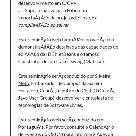
desenvolvimento em C/C++
â†’ Suporte nativo para Hibernate,
importaÃ§Ã£o de projetos Eclipse, e a
compilaÃ§Ã£o ao salvar
.
Este seminÃ¡rio web tambÃ©m proverÃ¡ uma
demonstraÃ§Ã£o detalhada das capacidades de
ediÃ§Ã£o da IDE NetBeans e o famoso
Construtor de Interfaces Swing (Matisse).
Este seminÃ¡rio serÃ¡ conduzido por
Silveira
Neto
, Embaixador de Campus da Sun em
Fortaleza, CearÃ¡, membro do
CEJUG
(CearÃ¡
Java User Group), desenvolver e entusiasta de
tecnologias de Software Livres.
Este seminÃ¡rio web serÃ¡ conduzido em
PortuguÃªs
. Por favor, consulte o
CalendÃ¡rio
de Eventos do OSUM
para informaÃ§Ãµes da