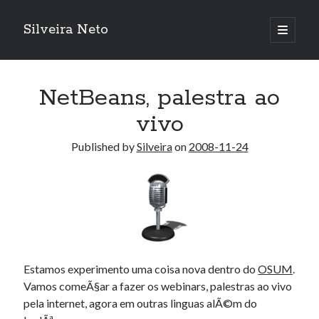
Silveira Neto
open
primary
Sidebar
menu
Search
Search
NetBeans, palestra ao
vivo
Recent Posts
Published by
Silveira
on
2008-11-24
A Girl Reading, Johann Georg Meyer, oil on canvas, 1871
Do not go gentle into that good night – Dylan Thomas
ELEGOO ESP32 kit notes
vou aprender a ler pra ensinar meus camaradas
Flashforge AD5X
You know what would be really cool?
The asymmetry of the historical record
Estamos experimento uma coisa nova dentro do
OSUM
.
Coding font battle
Vamos comeÃ§ar a fazer os webinars, palestras ao vivo
Treat the elderly as you would your own elders, and the young as you
pela internet, agora em outras linguas alÃ©m do
would your own children