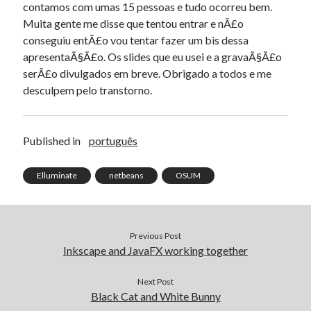
contamos com umas 15 pessoas e tudo ocorreu bem.
Muita gente me disse que tentou entrar e nÃ£o
conseguiu entÃ£o vou tentar fazer um bis dessa
apresentaÃ§Ã£o. Os slides que eu usei e a gravaÃ§Ã£o
serÃ£o divulgados em breve. Obrigado a todos e me
desculpem pelo transtorno.
Published in
português
Elluminate
netbeans
OSUM
Previous Post
Inkscape and JavaFX working together
Next Post
Black Cat and White Bunny