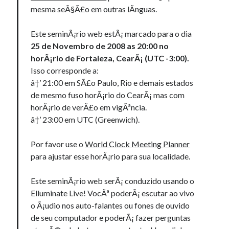
mesma seÃ§Ã£o em outras lÃ­nguas.
Este seminÃ¡rio web estÃ¡ marcado para o dia
25 de Novembro de 2008 as 20:00 no
horÃ¡rio de Fortaleza, CearÃ¡ (UTC -3:00).
Isso corresponde a:
â†’ 21:00 em SÃ£o Paulo, Rio e demais estados
de mesmo fuso horÃ¡rio do CearÃ¡ mas com
horÃ¡rio de verÃ£o em vigÃªncia.
â†’ 23:00 em UTC (Greenwich).
Por favor use o
World Clock Meeting Planner
para ajustar esse horÃ¡rio para sua localidade.
Este seminÃ¡rio web serÃ¡ conduzido usando o
Elluminate Live! VocÃª poderÃ¡ escutar ao vivo
o Ã¡udio nos auto-falantes ou fones de ouvido
de seu computador e poderÃ¡ fazer perguntas