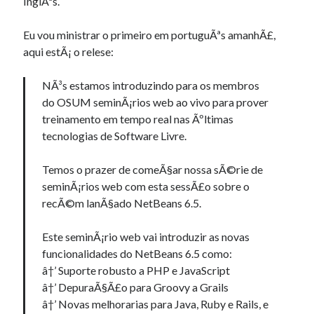
InglÃªs.
Douglas Adams on the English–American cultural divide over “heroes”
Drawing: chibi in 2 heads proportion
Eu vou ministrar o primeiro em portuguÃªs amanhÃ£,
a page that downloads itself
aqui estÃ¡ o relese:
misery loves company
3 keys and knob keyboard
NÃ³s estamos introduzindo para os membros
Jacques Cousteau and his crew in a submersible during the Conshelf II
Expedition in the Red Sea, 1963
do OSUM seminÃ¡rios web ao vivo para prover
treinamento em tempo real nas Ãºltimas
tecnologias de Software Livre.
Temos o prazer de comeÃ§ar nossa sÃ©rie de
seminÃ¡rios web com esta sessÃ£o sobre o
recÃ©m lanÃ§ado NetBeans 6.5.
Este seminÃ¡rio web vai introduzir as novas
funcionalidades do NetBeans 6.5 como:
â†’ Suporte robusto a PHP e JavaScript
â†’ DepuraÃ§Ã£o para Groovy a Grails
â†’ Novas melhorarias para Java, Ruby e Rails, e